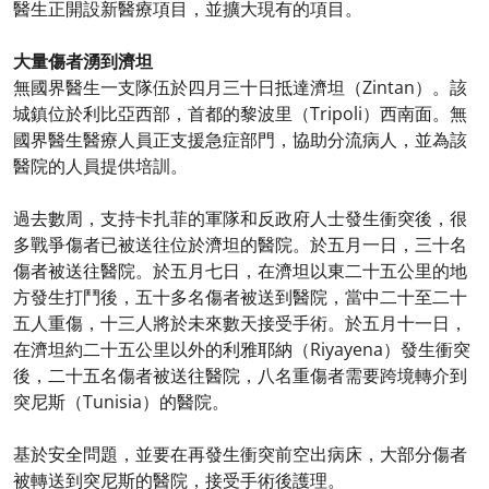
醫生正開設新醫療項目，並擴大現有的項目。
大量傷者湧到濟坦
無國界醫生一支隊伍於四月三十日抵達濟坦（Zintan）。該
城鎮位於利比亞西部，首都的黎波里（Tripoli）西南面。無
國界醫生醫療人員正支援急症部門，協助分流病人，並為該
醫院的人員提供培訓。
過去數周，支持卡扎菲的軍隊和反政府人士發生衝突後，很
多戰爭傷者已被送往位於濟坦的醫院。於五月一日，三十名
傷者被送往醫院。於五月七日，在濟坦以東二十五公里的地
方發生打鬥後，五十多名傷者被送到醫院，當中二十至二十
五人重傷，十三人將於未來數天接受手術。於五月十一日，
在濟坦約二十五公里以外的利雅耶納（Riyayena）發生衝突
後，二十五名傷者被送往醫院，八名重傷者需要跨境轉介到
突尼斯（Tunisia）的醫院。
基於安全問題，並要在再發生衝突前空出病床，大部分傷者
被轉送到突尼斯的醫院，接受手術後護理。