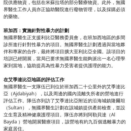
院供應物資，包括在米蘇拉塔的部分醫療物資。此外，無國
界醫生工作人員亦正協助醫院進行廢物管理，以及採購必須
的藥物。
班加西：實施針對性暴力的計劃
無國界醫生正支援利比亞醫務委員會，在班加西地區的多間
診所進行針對性暴力的項目。無國界醫生計劃透過與當地夥
伴和專家的合作，最終將項目擴大至利比亞全國。該項目的
培訓已經開展，當局已要求無國界醫生能夠派出一名心理學
家到當地，協助提高為性暴力受害者提供護理的能力。
在艾季達比亞地區的評估工作
無國界醫生一支隊伍已到位於班加西二十公里外的艾季達比
亞（Ajdabiyah），以及周邊的國內流離失所者的營地進行
評估工作。隊伍亦到訪了艾季達比亞附近的沿海城鎮隆爾坦
（Sultan），無國界醫生計劃在該城鎮提供產前檢查，並設
立生育及精神健康護理項目。隊伍亦將到阿勒貝達（Al
Bayda ）營地開展醫療項目，該營地有約九百個逃離暴力的
家庭居住。