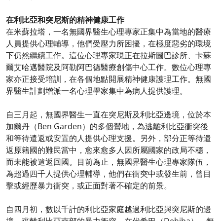
在利比亞和突尼斯的精神健康工作
在米蘇拉塔，一名無國界醫生心理專家正集中為當地的醫療
人員提供心理輔導，他們受壓力所困擾，在極度惡劣的環境
下仍然繼續工作。這位心理專家現正在拉斯圖巴診所、卡蘇
爾艾哈邁醫院及阿勒阿巴德醫療創傷中心工作。數位心理專
家亦正接受培訓，在各個地點開展精神健康護理工作。無國
界醫生計劃增派一名心理學家集中為病人提供護理。
自三月起，無國界醫生一直在突尼斯及利比亞邊境，位於本
加爾丹（Ben Garden）的多個營地，為逃離利比亞衝突後
和等待遣返或安置的人提供心理支援。另外，部分正等待遣
返原籍國的難民當中，愈來愈多人因所屬國家的政局不穩，
而未能被遣返回國。目前為止，無國界醫生心理專家隊伍，
為超過四千人提供心理輔導，他們在衝突中或發生前，曾目
擊或經歷暴力衝突，或正面對著不確定的前景。
自四月初，數以千計的利比亞家庭越過利比亞與突尼斯的邊