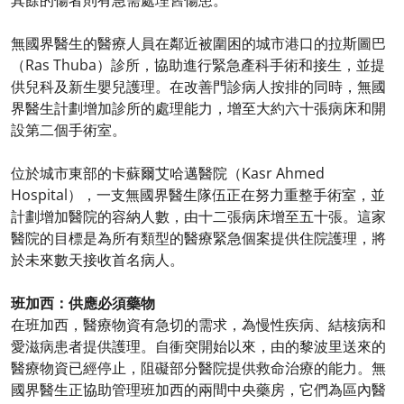
其餘的傷者則有急需處理舊傷患。
無國界醫生的醫療人員在鄰近被圍困的城市港口的拉斯圖巴
（Ras Thuba）診所，協助進行緊急產科手術和接生，並提
供兒科及新生嬰兒護理。在改善門診病人按排的同時，無國
界醫生計劃增加診所的處理能力，增至大約六十張病床和開
設第二個手術室。
位於城市東部的卡蘇爾艾哈邁醫院（Kasr Ahmed
Hospital），一支無國界醫生隊伍正在努力重整手術室，並
計劃增加醫院的容納人數，由十二張病床增至五十張。這家
醫院的目標是為所有類型的醫療緊急個案提供住院護理，將
於未來數天接收首名病人。
班加西：供應必須藥物
在班加西，醫療物資有急切的需求，為慢性疾病、結核病和
愛滋病患者提供護理。自衝突開始以來，由的黎波里送來的
醫療物資已經停止，阻礙部分醫院提供救命治療的能力。無
國界醫生正協助管理班加西的兩間中央藥房，它們為區內醫