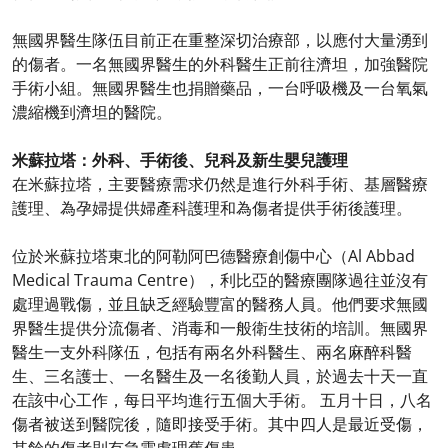
無國界醫生隊伍目前正在重整深切治療部，以應付大量湧到
的傷者。一名無國界醫生的外科醫生正前往濟坦，加強醫院
手術小組。無國界醫生也捐贈藥品，一台呼吸機及一台氧氣
濃縮機到濟坦的醫院。
米蘇拉塔：外科、手術後、兒科及新生嬰兒護理
在米蘇拉塔，主要醫療需求仍然是進行外科手術、基層醫療
護理、為孕婦提供婦產科護理和為傷者提供手術後護理。
位於米蘇拉塔東北的阿勒阿巴德醫療創傷中心（Al Abbad
Medical Trauma Centre），利比亞的醫療團隊過往並沒有
處理過戰傷，並且缺乏經驗豐富的醫務人員。他們要求無國
界醫生提供分流傷者、消毒和一般衛生技術的培訓。無國界
醫生一支外科隊伍，包括有兩名外科醫生、兩名麻醉科醫
生、三名護士、一名醫生及一名後勤人員，於過去十天一直
在該中心工作，每日平均進行五個大手術。 五月十日，八名
傷者被送到醫院後，隨即接受手術。其中四人是最近受傷，