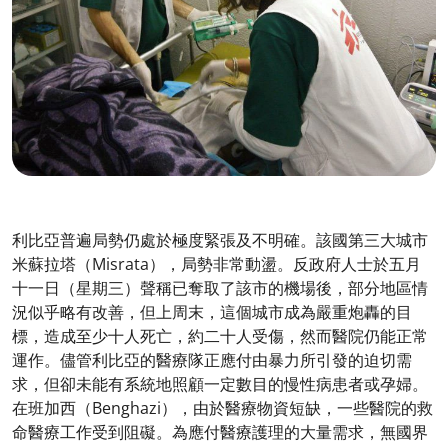
利比亞普遍局勢仍處於極度緊張及不明確。該國第三大城市
米蘇拉塔（Misrata），局勢非常動盪。反政府人士於五月
十一日（星期三）聲稱已奪取了該市的機場後，部分地區情
況似乎略有改善，但上周末，這個城市成為嚴重炮轟的目
標，造成至少十人死亡，約二十人受傷，然而醫院仍能正常
運作。儘管利比亞的醫療隊正應付由暴力所引發的迫切需
求，但卻未能有系統地照顧一定數目的慢性病患者或孕婦。
在班加西（Benghazi），由於醫療物資短缺，一些醫院的救
命醫療工作受到阻礙。為應付醫療護理的大量需求，無國界