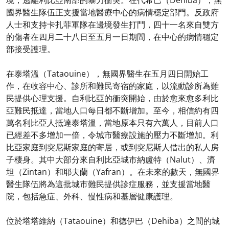
境，逃離利比亞南部的暴力衝突。在代希巴（Dehiba），無
國界醫生隊伍正支援當地醫療中心的病情穩定部門。反政府
人士和支持卡扎菲軍隊在邊境發生打鬥，四十一名來自雙方
的傷者在四月二十八日至五月一日期間，在中心的病情穩定
部接受護理。
在泰塔溫（Tataouine），無國界醫生在五月四日開始工
作，在收容中心、診所和難民寄宿的家庭，以流動診所為難
民提供心理支援。自利比亞的衝突開始，由於愈來愈多利比
亞難民抵達，當地人口每日都不斷增加。至今，相信約有四
萬名利比亞人抵達泰塔溫，當地原本只有六萬人，目前人口
已經差不多增加一倍，令城市醫療設施的壓力不斷增加。利
比亞家庭到突尼斯家庭的寄居，或到突尼斯人借出的私人房
子棲身。其中大部分來自利比亞城市納盧特（Nalut）、濟
坦（Zintan）和耶夫蘭（Yafran）。在未來的數天，無國界
醫生隊伍將為這批城市難民提供診症服務，並支援當地醫
院，包括急症、外科、慢性病和基層健康護理。
位於塔塔維納（Tataouine）和德伊巴（Dehiba）之間的城