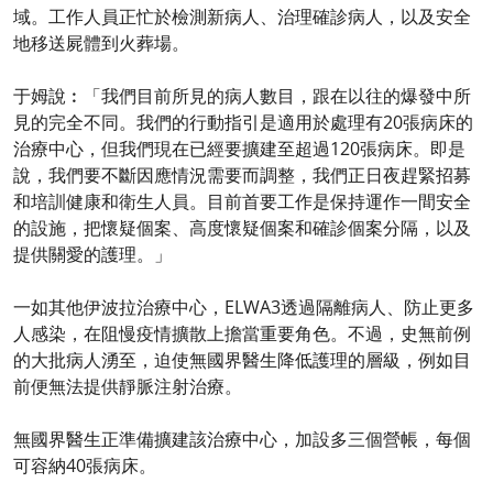
域。工作人員正忙於檢測新病人、治理確診病人，以及安全
地移送屍體到火葬場。
于姆說︰「我們目前所見的病人數目，跟在以往的爆發中所
見的完全不同。我們的行動指引是適用於處理有20張病床的
治療中心，但我們現在已經要擴建至超過120張病床。即是
說，我們要不斷因應情況需要而調整，我們正日夜趕緊招募
和培訓健康和衛生人員。目前首要工作是保持運作一間安全
的設施，把懷疑個案、高度懷疑個案和確診個案分隔，以及
提供關愛的護理。」
一如其他伊波拉治療中心，ELWA3透過隔離病人、防止更多
人感染，在阻慢疫情擴散上擔當重要角色。不過，史無前例
的大批病人湧至，迫使無國界醫生降低護理的層級，例如目
前便無法提供靜脈注射治療。
無國界醫生正準備擴建該治療中心，加設多三個營帳，每個
可容納40張病床。