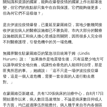
關知識和資源的國家，能夠在爆發疫情的國家上作出顯著改
變，但它們的焦點卻只集中在自我保護。它們能夠做更多，
但為何它們不這樣做？」
是次伊波拉疫情爆發，已蔓延至蒙羅維亞，當地少數幾間接
收伊波拉病人的醫療設施都已不勝負荷。市內大部分的醫療
設施都因員工和病人擔心受感染而關閉，因而很多人完全得
不到醫療護理，引發危機中的另一場危機。
無國界醫生駐蒙羅維亞的緊急項目統籌于姆（Lindis
Hurum）說︰「如果換作是地震發生後，只有這麼少地方可
以讓孕婦安全地分娩，或讓性命垂危的人能得到治理，那是
匪夷所思的事。」她續說︰「這不只是一場伊波拉疫症爆
發，這是一個人道危機，需要一套全面的人道行動去應
對。」
在蒙羅維亞新建成、共有120張病床的治療中心，自8月17日
開始運作以來，病人數目迅速增加，不論是病床數目抑或人
手方面，均已超過隊伍所能應付。病人幾乎來自市內各個區