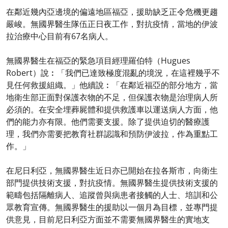
在鄰近幾內亞邊境的偏遠地區福亞，援助缺乏正令危機更趨
嚴峻。無國界醫生隊伍正日夜工作，對抗疫情，當地的伊波
拉治療中心目前有67名病人。
無國界醫生在福亞的緊急項目經理羅伯特（Hugues
Robert）說︰「我們已達致極度混亂的境況，在這裡幾乎不
見任何救援組織。」他續說︰「在鄰近福亞的部分地方，當
地衛生部正面對保護衣物的不足，但保護衣物是治理病人所
必須的。在安全埋葬屍體和提供救護車以運送病人方面，他
們的能力亦有限。他們需要支援。除了提供迫切的醫療護
理，我們亦需要把教育社群認識和預防伊波拉，作為重點工
作。」
在尼日利亞，無國界醫生近日亦已開始在拉各斯市，向衛生
部門提供技術支援，對抗疫情。無國界醫生提供技術支援的
範疇包括隔離病人、追蹤曾與病患者接觸的人士、培訓和公
眾教育宣傳。無國界醫生的援助以一個月為目標，並專門提
供意見，目前尼日利亞方面並不需要無國界醫生的實地支