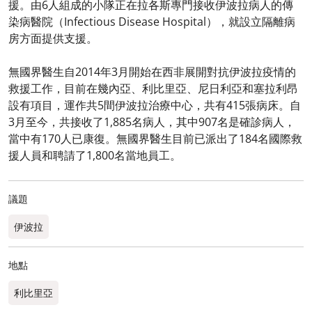
援。由6人組成的小隊正在拉各斯專門接收伊波拉病人的傳
染病醫院（Infectious Disease Hospital），就設立隔離病
房方面提供支援。
無國界醫生自2014年3月開始在西非展開對抗伊波拉疫情的
救援工作，目前在幾內亞、利比里亞、尼日利亞和塞拉利昂
設有項目，運作共5間伊波拉治療中心，共有415張病床。自
3月至今，共接收了1,885名病人，其中907名是確診病人，
當中有170人已康復。無國界醫生目前已派出了184名國際救
援人員和聘請了1,800名當地員工。
議題
伊波拉
地點
利比里亞