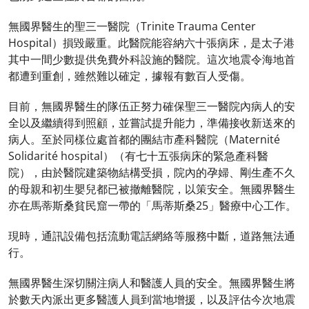
無國界醫生的聖三一醫院（Trinite Trauma Center
Hospital）損毀嚴重。此醫院能容納六十張病床，是太子港
其中一間少數提供免費外科設施的醫院。這次地震令海地首
都遭到重創，雖然難以確定，據報有數百人受傷。
目前，無國界醫生的隊伍正努力確保聖三一醫院內病人的安
全以及繼續得到照顧，並嘗試提升能力，準備接收新送來的
病人。至於同樣位處首都的團結市產科醫院（Maternité
Solidarité hospital）（有七十五張病床的緊急產科醫
院），由於醫院建築物結構受損，院內的孕婦、剛生產不久
的母親和初生嬰兒都已被撤離醫院，以策安全。無國界醫生
亦在馬蒂斯桑貧民窟一帶的「馬蒂斯桑25」醫療中心工作。
現時，通訊設備包括流動電話網絡等服務中斷，道路無法通
行。
無國界醫生深切關注病人和醫護人員的安全。無國界醫生將
於數天內派出更多醫護人員到當地增援，以及評估今次地震