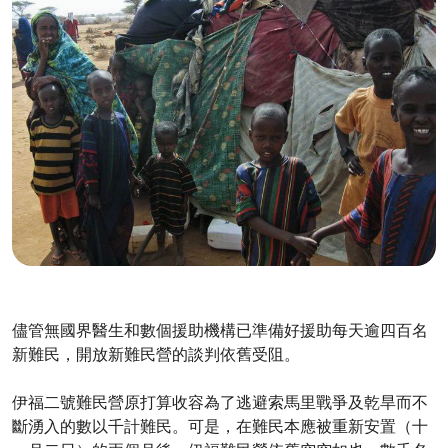
儘管無國界醫生和數個援助機構已準備好援助每天逾四百名
新難民，開放新難民營的談判依舊受阻。
伊福二號難民營原打算收容為了逃避索馬里戰爭及乾旱而不
斷湧入的數以千計難民。可是，在難民本應被重新安置（十