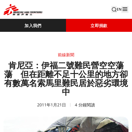
EN
加入我們
立即捐款
前線新聞
肯尼亞：伊福二號難民營空空蕩
蕩 但在距離不足十公里的地方卻
有數萬名索馬里難民居於惡劣環境
中
2011年1月21日
4 分鐘閱讀