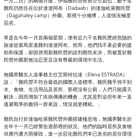
一月二日）的兩個月後，伊福難民營依舊空空如也，數千名
難民仍然住在位於達達阿布（Dadaab）的達伽哈萊難民營
（Dagahaley camp）外圍。那裡十分擁擠，人道情況極度
惡劣。
單是在今年一月首兩個星期，便有近六千名難民歷經危險的
旅途從索馬里逃難到達達阿布。然而，他們找不著必要的援
助和保護，卻因啓用新難民營的談判懸而未決，而被置於難
民營外圍那無法忍受且沒有尊嚴的環境中生活。
無國界醫生人道事務主任艾斯特拉達（Elena ESTRADA）
說：「難民營不符合最低的國際人道標準。難民幾乎得不到
水、食物、生活用品及居所。那裡沒有公廁，人們只能露天
解決，因而增加了疾病傳播的機會，尤其是對這些年來一直
逃避戰爭的脆弱一群來說，情況就更糟糕。」
難民自行於達伽哈萊難民營外圍搭建棲息地，無國界醫生於
去年十一月已經警告過那裡的狀況。他們的臨時居所及食物
供應均遭大雨摧毀，進一步惡化難民們本已差劣的居住環境