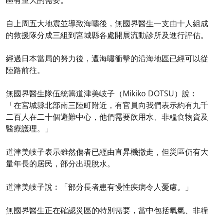
區有重大的需要。
自上周五大地震並導致海嘯後，無國界醫生一支由十人組成
的救援隊分成三組到宮城縣各處開展流動診所及進行評估。
經過日本當局的努力後，遭海嘯衝擊的沿海地區已經可以從
陸路前往。
無國界醫生隊伍統籌道津美岐子（Mikiko DOTSU）說︰
「在宮城縣北部南三陸町附近，有官員向我們表示約有九千
二百人在二十個避難中心，他們需要飲用水、非糧食物資及
醫療護理。」
道津美岐子表示雖然傷者已經由直昇機撤走，但災區仍有大
量年長的居民，部分出現脫水。
道津美岐子說︰「部分長者患有慢性疾病令人憂慮。」
無國界醫生正在確認災區的特別需要，當中包括氧氣、非糧