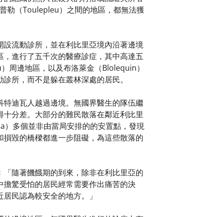
勒（Toulepleu）之間的地區，都無法獲
開設流動診所，並在利比里亞境內沿著邊境
區，進行了五千次的醫療診症，其中高達五
周邊地區，以及布洛萊金（Blolequin）
動診所，而不是躲在叢林深處的居民。
科特迪瓦人越過邊境。無國界醫生的隊伍繼
得十分差。大部分的難民散落在鄰近利比里
ba）多個並非由當局安排的的安置點，發現
和損毀的橋樑都進一步阻礙，為這些散落的
︰「隨著饑餓期的到來，除非在利比里亞的
中擔驚受怕的居民經常需要作出痛苦的決
近居民認為較安全的地方。」