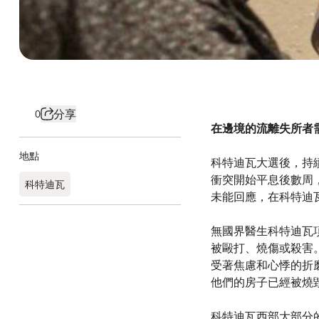
分享
0
在邊境的流離失所者
地點
科特迪瓦大選後，持
衝突開始平息後數周
科特迪瓦
未能回應，在科特迪
無國界醫生科特迪瓦項
被毆打、燒傷或殺害
受著焦慮和心悸的折
他們的房子已經被燒
科特迪瓦西部大部分