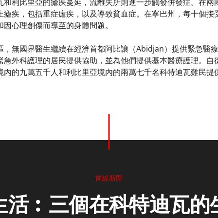
瓦和利比里亞的瘧疾蔓延，流離失所則進一步觸發併發症。在兩
上瘧疾，包括重症瘧疾，以及導致貧血症。在寧巴州，每十個接
和因心理創傷而導至的身體問題。
，無國界醫生繼續在經濟首都阿比讓（Abidjan）提供緊急
緊急外科護理的居民提供協助，並為他們提供基本醫療護理。自
境內的九萬五千人和利比里亞境內的兩萬七千名科特迪瓦難民提
前線新聞
生活︰三個在科特迪瓦的