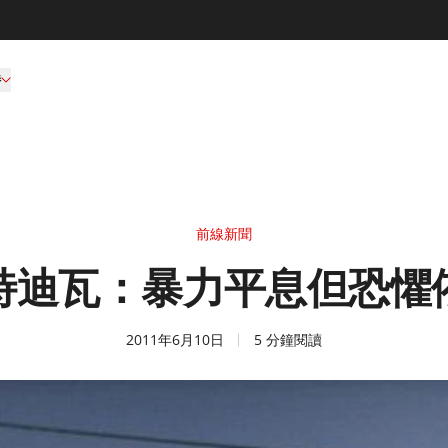
持
前線新聞
特迪瓦：暴力平息但恐懼
2011年6月10日
5 分鐘閱讀