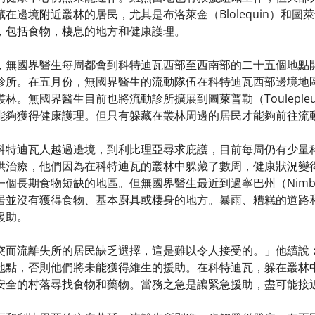
邊境附近叢林的居民，尤其是布洛萊金（Blolequin）和圖萊普
，包括食物，棲息的地方和健康護理。
，無國界醫生每周都會到科特迪瓦西部至西南部的二十五個地點
診所。在五月份，無國界醫生的流動隊伍在科特迪瓦西部邊境地
。無國界醫生目前也將流動診所擴展到圖萊普勒（Toulepleu）
能夠獲得健康護理。但只有躲藏在叢林周邊的居民才能夠前往流
科特迪瓦人越過邊境，到利比理亞尋求庇護，目前每周仍有少量
供治療，他們因為在科特迪瓦的叢林中躲藏了數周，健康狀況變
一個長期食物短缺的地區。但無國界醫生最近到過寧巴州（Nim
居並沒有獲得食物、基本廚具或棲身的地方。暴雨、糟糕的道路
援助。
突而流離失所的居民缺乏選擇，這是難以令人接受的。」他續說
地點，否則他們將未能獲得維生的援助。在科特迪瓦，躲在叢林
安全的村落尋找食物和藥物。當務之急是讓緊急援助，盡可能接