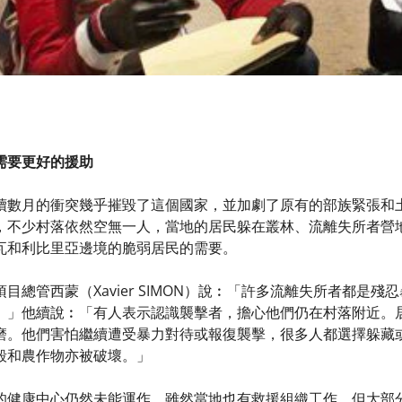
需要更好的援助
續數月的衝突幾乎摧毀了這個國家，並加劇了原有的部族緊張和
，不少村落依然空無一人，當地的居民躲在叢林、流離失所者營
瓦和利比里亞邊境的脆弱居民的需要。
目總管西蒙（Xavier SIMON）說︰「許多流離失所者都是
。」他續說︰「有人表示認識襲擊者，擔心他們仍在村落附近。
磨。他們害怕繼續遭受暴力對待或報復襲擊，很多人都選擇躲藏
毀和農作物亦被破壞。」
的健康中心仍然未能運作。雖然當地也有救援組織工作，但大部