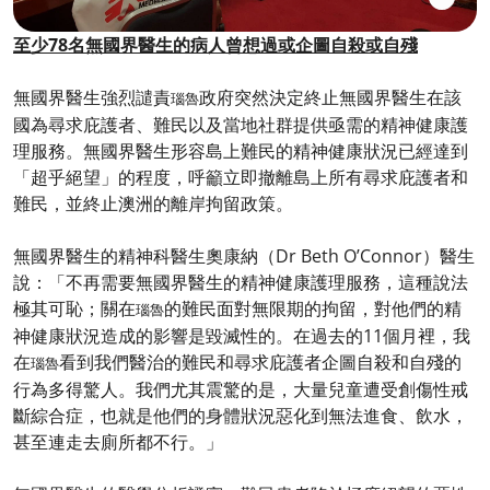
至少78名無國界醫生的病人曾想過或企圖自殺或自殘
無國界醫生強烈譴責
政府突然決定終止無國界醫生在該
瑙魯
國為尋求庇護者、難民以及當地社群提供亟需的精神健康護
理服務。無國界醫生形容島上難民的精神健康狀況已經達到
「超乎絕望」的程度，呼籲立即撤離島上所有尋求庇護者和
難民，並終止澳洲的離岸拘留政策。
無國界醫生的精神科醫生奧康納（Dr Beth O’Connor）醫生
說：「不再需要無國界醫生的精神健康護理服務，這種說法
極其可恥；關在
的難民面對無限期的拘留，對他們的精
瑙魯
神健康狀況造成的影響是毀滅性的。在過去的11個月裡，我
在
看到我們醫治的難民和尋求庇護者企圖自殺和自殘的
瑙魯
行為多得驚人。我們尤其震驚的是，大量兒童遭受創傷性戒
斷綜合症，也就是他們的身體狀況惡化到無法進食、飲水，
甚至連走去廁所都不行。」