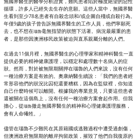
無國界醫生的醫學分析證實，難民患者陷於極度絕望的惡性
循環，許多人已經失去生存的意願。這些人當中，無國界醫
生看到至少78名患者有自殺念頭和/或企圖自殘或自殺行為。
年僅9歲的孩子曾告訴無國界醫生的工作人員，他們寧願死
去，也不想在
毫無指望的狀態下活著。病況最嚴重的患
瑙魯
者，是那些因澳洲移民政策被迫與直系親屬分離的人們。
在過去11個月裡，無國界醫生的心理學家和精神科醫生一直
提供必要的精神健康護理，以穩定和處理數十名病人的症
狀。然而，對於被無限期關押在瑙魯的人們來說，沒有任何
一種治療方案是有效的。奧康納醫生續說：「我們的患者經
常形容他們的狀況比囚犯還要糟糕，因為在監獄裡，你知道
自己什麼時候可以離開。根據我的專業意見，只要這些患者
還被關在這個島上，沒有任何一種治療方案會起作用。但我
擔心，從
撤走無國界醫生的精神和心理健康護理服務，
瑙魯
會有人命犧牲。」
儘管在瑙魯不少難民在其原籍國或逃難過程中遭受過創傷，
但澳洲政府無限期的離岸拘留政策，摧毀了他們自我復原的