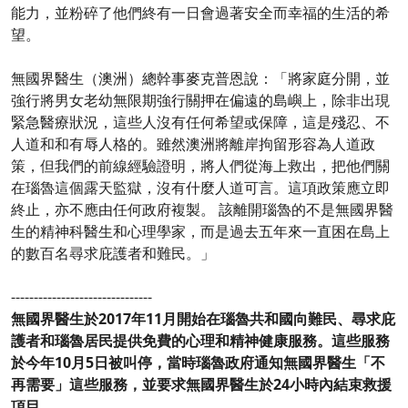
能力，並粉碎了他們終有一日會過著安全而幸福的生活的希
望。
無國界醫生（澳洲）總幹事麥克普恩說：「將家庭分開，並
強行將男女老幼無限期強行關押在偏遠的島嶼上，除非出現
緊急醫療狀況，這些人沒有任何希望或保障，這是殘忍、不
人道和和有辱人格的。雖然澳洲將離岸拘留形容為人道政
策，但我們的前線經驗證明，將人們從海上救出，把他們關
在瑙魯這個露天監獄，沒有什麼人道可言。這項政策應立即
終止，亦不應由任何政府複製。 該離開瑙魯的不是無國界醫
生的精神科醫生和心理學家，而是過去五年來一直困在島上
的數百名尋求庇護者和難民。」
-------------------------------
無國界醫生於2017年11月開始在瑙魯共和國向難民、尋求庇
護者和瑙魯居民提供免費的心理和精神健康服務。這些服務
於今年10月5日被叫停，當時瑙魯政府通知無國界醫生「不
再需要」這些服務，並要求無國界醫生於24小時內結束救援
項目。