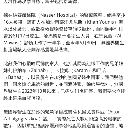
人群作為攻擊目標，當中包括哈馬德。
據在納賽爾醫院（Nasser Hospital）的醫療隊稱，總共至少
16人被殺。該群人在加沙南部汗尤尼斯（Khan Younis）海
水淡化廠旁，亟欲從救援物資貨車領取麵粉，而同類事件也
曾於6月17日發生。哈馬德是一名衞生人員，在馬瓦西（Al
Mawasi）診所工作了一年半，至今年6月30日。無國界醫生
對這場駭人悲劇深感震驚與悲痛。
此刻我們心繫哈馬德的家人，包括其同為組織工作的兄弟姊
妹扎伊納布（Zainab）、卡拉姆（Karam）和巴哈
（Bahaa），以及所有在加沙的無國界醫生同事，我們與他
們一同哀悼哈馬德的離世，並同渡時艱。除哈馬德外，無國
界醫生自2023年10月以來，已痛失11名同事。我們要求立即
終止這場血腥屠殺。
無國界醫生在加沙的緊急項目統籌薩瓦爾戈賈科亞（Aitor
Zabalgogeazkoa）說：「實際死亡人數可能遠高於報稱的
數字，因以軍拒絕讓家屬到事發地點取回遇害者的遺體，隨