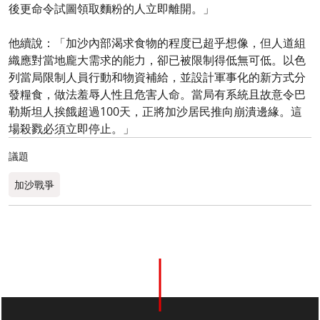
後更命令試圖領取麵粉的人立即離開。」
他續說：「加沙內部渴求食物的程度已超乎想像，但人道組
織應對當地龐大需求的能力，卻已被限制得低無可低。以色
列當局限制人員行動和物資補給，並設計軍事化的新方式分
發糧食，做法羞辱人性且危害人命。當局有系統且故意令巴
勒斯坦人挨餓超過100天，正將加沙居民推向崩潰邊緣。這
場殺戮必須立即停止。」
議題
加沙戰爭