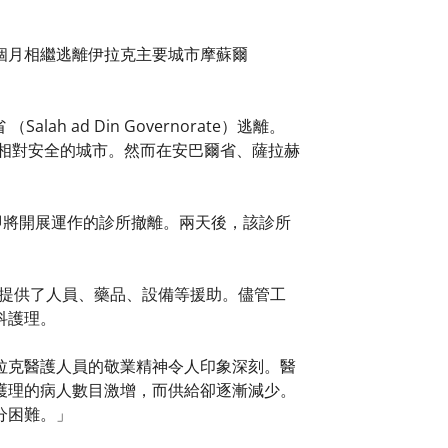
個月相繼逃離伊拉克主要城市摩蘇爾
 ad Din Governorate）逃離。
）及其他相對安全的城市。然而在安巴爾省、薩拉赫
即將開展運作的診所撤離。兩天後，該診所
醫院提供了人員、藥品、設備等援助。儘管工
科護理。
，伊拉克醫護人員的敬業精神令人印象深刻。醫
護理的病人數目激增，而供給卻逐漸減少。
分困難。」