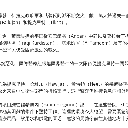
爆發，伊拉克政府軍和武裝反對派不斷交火，數十萬人於過去一
allujah）和提克里特（Tikrit）。
驚慌失措的平民從安巴爾省（Anbar）中部以及薩拉赫丁省 （Salah
地區（Iraqi Kurdistan）、塔米姆省（Al Tameem
一些平民仍受困於激烈的戰火。
全形勢惡化，國際醫療組織無國界醫生的一支隊伍從提克里特一間
為提克里特、哈維加（Hawija）、希特鎮（Heet）的幾所
缺乏來自中央衛生部門的持續支持，這些醫院仍維持著急症和外
項目總管福希奧內（Fabio Forgione）說：「在這些醫院
在極其困難的條件下堅持工作。這裡的環境令人絕望，需要緊急
醫療用品、飲用水和供電的匱乏，危險的局勢令前往其他地方十