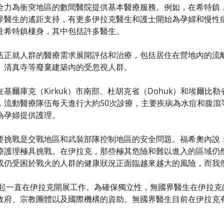
全力為衝突地區的數間醫院提供基本醫療服務。例如，在希特鎮
界醫生的遙距支持，有更多伊拉克醫生和護士開始為孕婦和慢性病
往希特鎮棲身，其中包括許多醫生。
伍正就人群的醫療需求展開評估和治療，包括居住在營地內的流
、清真寺等廢棄建築內的受忽視人群。
基爾庫克（Kirkuk）市南部、杜胡克省（Dohuk）和埃爾比勒
，流動醫療隊伍每天進行大約50次診療，主要疾病為水痘和腹瀉
為孕婦提供護理。
要挑戰是交戰地區和武裝部隊控制地區的安全問題。福希奧內說
療護理極具挑戰。在伊拉克，那些極其危險和難以進入的區域仍
或仍受困於戰火的人群的健康狀況正面臨越來越大的風險，而我
6年起一直在伊拉克開展工作。為確保獨立性，無國界醫生在伊拉
政府、宗教團體以及國際機構的資助。無國界醫生目前在伊拉克有