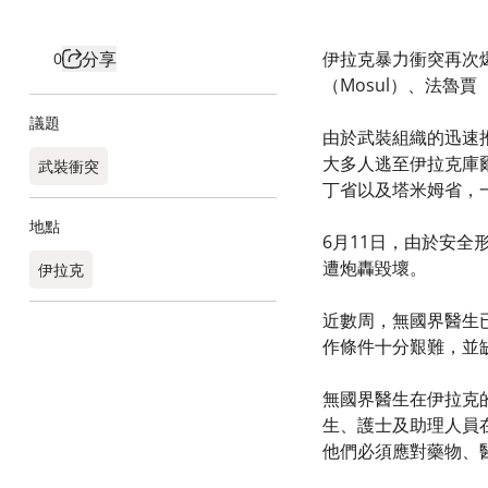
分享
伊拉克暴力衝突再次
0
（Mosul）、法魯賈（F
議題
由於武裝組織的迅速推進，
大多人逃至伊拉克庫爾德
武裝衝突
丁省以及塔米姆省，
地點
6月11日，由於安
遭炮轟毀壞。
伊拉克
近數周，無國界醫生已
作條件十分艱難，並
無國界醫生在伊拉克的
生、護士及助理人員
他們必須應對藥物、