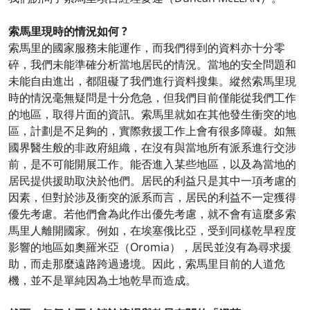
索馬里現時的情況如何 ?
索馬里的國家服務未能運作，而我們得到的資料亦十分零
碎，我們未能準確分析當地居民的情況。當地的安全問題和
未能自由進出，都阻礙了我們進行資料搜集。縱然索馬里現
時的情況毫無疑問是十分危急，但我們目前僅能從我們工作
的地區，取得片面的資訊。索馬里就如在其他發生衝突的地
區，計劃是不足夠的，實際救援工作上會有很多障礙。如無
國界醫生般的非政府組織，在沒有與當地所有派系進行交涉
前，是不可能開展工作。能否進入某些地區，以及為當地的
居民提供援助取決於他們。居民的利益只是其中一項考慮的
因素，但對於涉及衝突的派系而言，居民的利益不一定獲得
優先考慮。若他們會為此作出優先考慮，就不會有這麼多索
馬里人離開國家。例如，在埃塞俄比亞，受到同樣乾旱程度
影響的地區如奧羅米亞（Oromia），居民並沒有為尋求援
助，而走那麼遠路跨過邊境。因此，索馬里目前的人道危
機，並不是單純因為土地乾旱而造成。