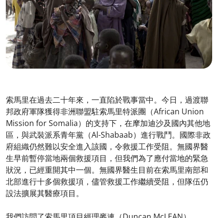
索馬里在過去二十年來，一直陷於戰事當中。今日，過渡聯
邦政府軍隊獲得非洲聯盟駐索馬里特派團（African Union
Mission for Somalia）的支持下，在摩加迪沙及國內其他地
區，與武裝派系青年黨（Al-Shabaab）進行戰鬥。國際非政
府組織仍然難以安全進入該國，令救援工作受阻。無國界醫
生早前暫停當地兩個救援項目，但我們為了應付當地的緊急
狀況，已經重開其中一個。無國界醫生目前在索馬里南部和
北部進行十多個救援項，儘管救援工作繼續受阻，但隊伍仍
設法擴展其醫療項目。
我們訪問了索馬里項目經理麥連（Duncan McLEAN）。