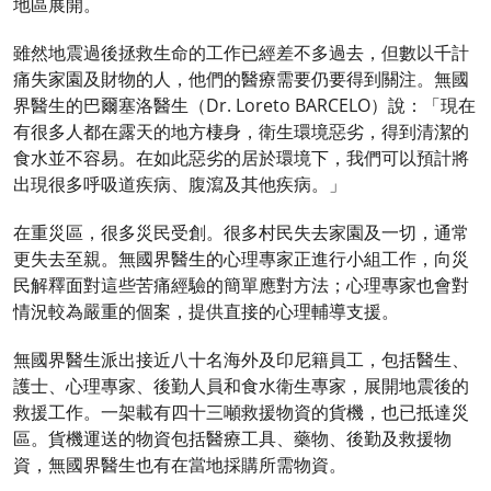
地區展開。
雖然地震過後拯救生命的工作已經差不多過去，但數以千計
痛失家園及財物的人，他們的醫療需要仍要得到關注。無國
界醫生的巴爾塞洛醫生（Dr. Loreto BARCELO）說：「現在
有很多人都在露天的地方棲身，衛生環境惡劣，得到清潔的
食水並不容易。在如此惡劣的居於環境下，我們可以預計將
出現很多呼吸道疾病、腹瀉及其他疾病。」
在重災區，很多災民受創。很多村民失去家園及一切，通常
更失去至親。無國界醫生的心理專家正進行小組工作，向災
民解釋面對這些苦痛經驗的簡單應對方法；心理專家也會對
情況較為嚴重的個案，提供直接的心理輔導支援。
無國界醫生派出接近八十名海外及印尼籍員工，包括醫生、
護士、心理專家、後勤人員和食水衛生專家，展開地震後的
救援工作。一架載有四十三噸救援物資的貨機，也已抵達災
區。貨機運送的物資包括醫療工具、藥物、後勤及救援物
資，無國界醫生也有在當地採購所需物資。