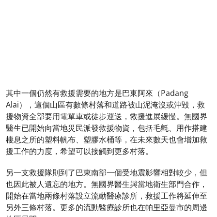
其中一個仍然有救援需要的地方是巴東阿來（Padang
Alai），這個山區有數條村落和道路被山泥淹沒或沖毀，救
援物資全部要用電單車或徒步運送，救援進展緩慢。無國界
醫生已開始向當地災民派發救援物資，包括毛氈、用作搭建
棲息之所的塑料帆布、塑膠水桶等，在未來數天也會增加救
援工作的力度，希望可以接觸到更多村落。
另一支救援隊則到了巴東南部一個受地震影響相對較少，但
也因此被人遺忘的地方。無國界醫生與當地衛生部門合作，
開始在當地兩條村落設立流動醫療診所，救援工作將延伸至
另外三條村落。更多的流動醫療診所也在帕里亞曼市的周邊