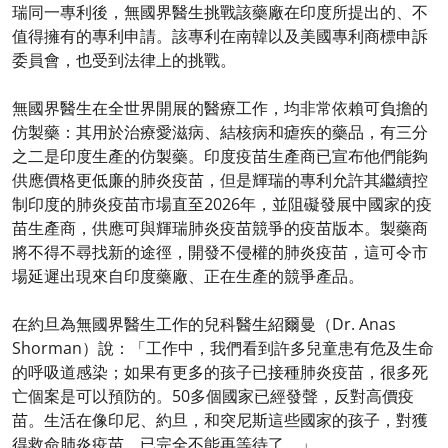
瑞同一專利後，無國界醫生挑戰該藥廠在印度所提出的、不
值得擁有的專利申請。該專利在南韓以及美國專利商標申訴
委員會，也受到法律上的挑戰。
無國界醫生在全世界開展的醫療工作，均非常依賴可負擔的
仿製藥：其用於治療愛滋病、結核病和瘧疾的藥品，有三分
之二是印度生產的仿製藥。印度疫苗生產商已宣布他們能夠
供應價格更低廉的肺炎疫苗，但是輝瑞的專利允許其繼續控
制印度的肺炎疫苗市場直至2026年，並阻礙發展中國家的疫
苗生產商，供應可與輝瑞肺炎疫苗競爭的疫苗版本。製藥商
將不得不尋找新的途徑，開發不侵權的肺炎疫苗，這可令市
場延遲出現來自印度藥廠、正在生產的競爭產品。
在約旦為無國界醫生工作的兒科醫生紹爾曼（Dr. Anas
Shorman）說：「工作中，我們看到許多兒童患有危及生命
的呼吸道感染；如果有更多的孩子已接種肺炎疫苗，很多死
亡個案是可以預防的。50多個國家已經發聲，反對高價疫
苗。生活在像印尼、約旦，和突尼斯這些國家的孩子，對獲
得救命肺炎疫苗，已完全不能再等待了。」