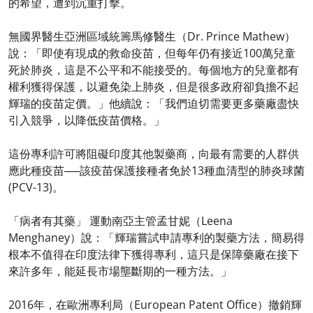
的希望，遭到沉重打擊。
無國界醫生亞洲區域統籌馬修醫生（Dr. Prince Mathew）
說：「即使有現成的救命疫苗，但每年仍有接近100萬兒童
死於肺炎，這是不公平和不能接受的。每個地方的兒童都有
權利獲得保護，以避免染上肺炎，但是很多政府卻負擔不起
輝瑞的疫苗定價。」他續說：「我們迫切需要更多藥廠盡快
引入競爭，以降低疫苗價格。」
這份專利許可將阻礙印度其他製藥商，向最有需要的人群供
應此種疫苗──該疫苗保護接種者免於13種血清型的肺炎球菌
(PCV-13)。
「病者有其藥」 運動南亞主管孟甘妮（Leena
Menghaney）說：「輝瑞嘗試申請專利的製藥方法，簡易得
根本不值得在印度法律下獲得專利，這只是保障藥廠在接下
來許多年，能延長市場壟斷期的一種方法。」
2016年，在歐洲專利局（European Patent Office）撤銷輝