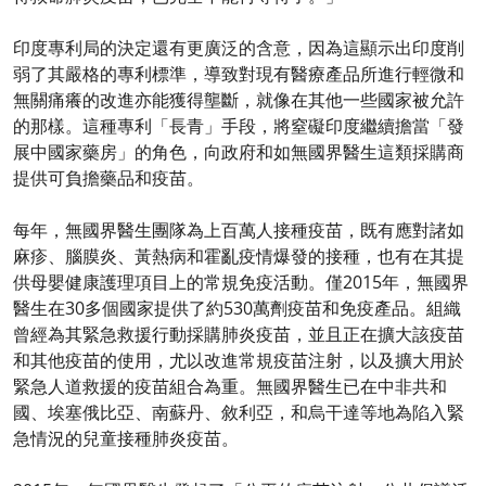
印度專利局的決定還有更廣泛的含意，因為這顯示出印度削
弱了其嚴格的專利標準，導致對現有醫療產品所進行輕微和
無關痛癢的改進亦能獲得壟斷，就像在其他一些國家被允許
的那樣。這種專利「長青」手段，將窒礙印度繼續擔當「發
展中國家藥房」的角色，向政府和如無國界醫生這類採購商
提供可負擔藥品和疫苗。
每年，無國界醫生團隊為上百萬人接種疫苗，既有應對諸如
麻疹、腦膜炎、黃熱病和霍亂疫情爆發的接種，也有在其提
供母嬰健康護理項目上的常規免疫活動。僅2015年，無國界
醫生在30多個國家提供了約530萬劑疫苗和免疫產品。組織
曾經為其緊急救援行動採購肺炎疫苗，並且正在擴大該疫苗
和其他疫苗的使用，尤以改進常規疫苗注射，以及擴大用於
緊急人道救援的疫苗組合為重。無國界醫生已在中非共和
國、埃塞俄比亞、南蘇丹、敘利亞，和烏干達等地為陷入緊
急情況的兒童接種肺炎疫苗。