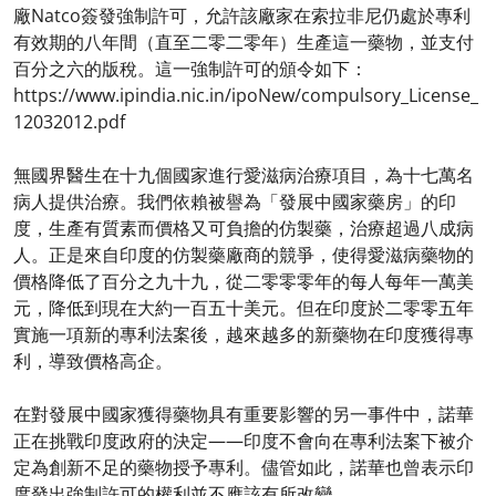
廠Natco簽發強制許可，允許該廠家在索拉非尼仍處於專利
有效期的八年間（直至二零二零年）生產這一藥物，並支付
百分之六的版稅。這一強制許可的頒令如下：
https://www.ipindia.nic.in/ipoNew/compulsory_License_
12032012.pdf
無國界醫生在十九個國家進行愛滋病治療項目，為十七萬名
病人提供治療。我們依賴被譽為「發展中國家藥房」的印
度，生產有質素而價格又可負擔的仿製藥，治療超過八成病
人。正是來自印度的仿製藥廠商的競爭，使得愛滋病藥物的
價格降低了百分之九十九，從二零零零年的每人每年一萬美
元，降低到現在大約一百五十美元。但在印度於二零零五年
實施一項新的專利法案後，越來越多的新藥物在印度獲得專
利，導致價格高企。
在對發展中國家獲得藥物具有重要影響的另一事件中，諾華
正在挑戰印度政府的決定——印度不會向在專利法案下被介
定為創新不足的藥物授予專利。儘管如此，諾華也曾表示印
度發出強制許可的權利並不應該有所改變。