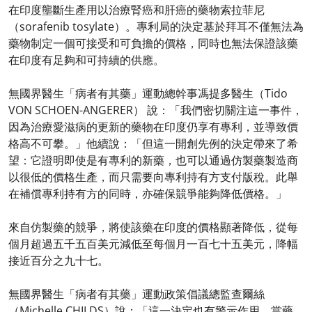
在印度壟斷生產用以治療腎癌和肝癌的藥物索拉菲尼
（sorafenib tosylate）。專利局的決定基於拜耳不僅無法為
藥物制定一個可接受和可負擔的價格，同時也無法保證該藥
在印度有足夠和可持續的供應。
無國界醫生「病者有其藥」運動總幹事馮提多醫生（Tido
VON SCHOEN-ANGERER） 說：「我們密切關注這一事件，
因為治療愛滋病的更新的藥物在印度仍享有專利，並導致價
格高不可攀。」他續說：「但這一開創先例的決定帶來了希
望：它證明即使是有專利的新藥，也可以通過仿製藥製造商
以很低的價格生產，而只需要向專利持有方支付版稅。此舉
在補償專利持有方的同時，亦確保競爭能夠降低價格。」
來自仿製藥的競爭，將使該藥在印度的價格顯著降低，從每
個月超過五千五百美元減低至每個月一百七十五美元，降幅
接近百分之九十七。
無國界醫生「病者有其藥」運動政策倡議總監查爾絲
（Michelle CHILDS）說：「這一決定也有警示作用，當藥