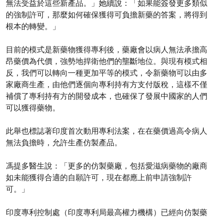
無法受益於這些新產品。」她續說：「如果能簽發更多類似
的強制許可，那麼如何確保獲得可負擔新藥的答案，將得到
根本的轉變。」
目前的模式是新藥物獲得專利後，藥廠會以病人無法承擔高
昂藥價為代價，強勢地捍衛他們的壟斷地位。與現有模式相
反，我們可以轉向一種更加平等的模式，令新藥物可以由多
家廠商生產，由他們逐個向專利持有方支付版稅，這樣不僅
補償了專利持有方的開發成本，也確保了發展中國家的人們
可以獲得藥物。
此舉也標誌著印度首次動用專利法案，在在藥價過高令病人
無法負擔時，允許生產仿製產品。
馮提多醫生說：「更多的仿製藥廠，包括愛滋病藥物的廠商
如未能獲得合適的自願許可，現在都應上前申請強制許
可。」
印度專利控制處（印度專利局最高權力機構）已經向仿製藥