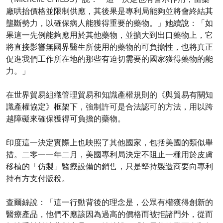
廠哄抬價格並限制供應，其後果是專利局能夠並將會終結其
壟斷勢力，以確保病人能獲得重要的藥物。」她續說：「如
果這一先例能夠應用於其他藥物，並擴大到出口藥物上，它
將直接影響無國界醫生所使用的藥物的可負擔性，也將真正
促進我們工作所在地的那些有迫切需要的國家獲得藥物的能
力。」
在世界貿易組織管理貿易和知識產權規則的《與貿易有關知
識產權協定》框架下，強制許可是合法認可的方法，用以跨
越障礙來確保獲得可負擔的藥物。
印度這一決定實際上也映照了其他國家，包括美國的類似舉
措。二零一一年二月，美國專利局決定不阻止一種用於皮膚
移植的「仿製」醫療設備的銷售，只是堅持製造商要向專利
持有方支付版稅。
查爾絲說：「這一行動背後的理念是，公眾有權獲得創新的
醫療產品，他們不應該因為過高的價格而被拒諸門外，從而