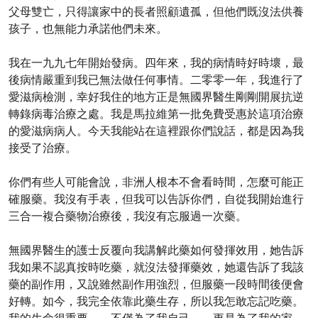
父母雙亡，只得讓家中的長者照顧遺孤，但他們既沒法供養
孩子，也無能力承諾他們未來。
我在一九九七年開始發病。四年來，我的病情時好時壞，最
後病情嚴重到我已無法做任何事情。二零零一年，我進行了
愛滋病檢測，幸好我住的地方正是無國界醫生剛剛開展抗逆
轉錄病毒治療之處。我是馬拉維第一批免費受惠於這項治療
的愛滋病病人。今天我能站在這裡跟你們說話，都是因為我
接受了治療。
你們有些人可能會說，非洲人根本不會看時間，怎麼可能正
確服藥。我沒有手表，但我可以告訴你們，自從我開始進行
三合一複合藥物治療後，我沒有忘服過一次藥。
無國界醫生的護士反覆向我講解此藥如何發揮效用，她告訴
我如果不認真按時吃藥，就沒法發揮藥效，她還告訴了我該
藥的副作用，又說雖然副作用強烈，但服藥一段時間後便會
好轉。如今，我完全依靠此藥生存，所以我怎敢忘記吃藥。