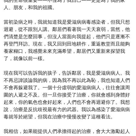
我的生命很重要——不僅為了我自己——更是為了我的家
人、朋友，和我的祖國。
當初染病之時，我就知道我是愛滋病病毒感染者，但我只想
迴避，從不跟別人講。鄰居們看著我一天天衰弱，當然，他
們清楚是怎麼回事，但沒人當面向我提起，他們只是逐漸不
再登門拜訪。現在，我又回到田地耕作，重返教堂而且能夠
養家糊口，我感覺未來充滿希望，鄰居們又重新來探望我
了，就像以前一樣。
現在我可以告訴我的孩子，告訴鄰居，我是愛滋病病人。我
不再忌諱談論我的病，因為我不再以此為恥，我也知道人們
不會再躲避我了。一個十分虛弱的愛滋病病人，往往會讓周
圍的人避之不及。但一旦你接受了治療，你就會感到身體好
起來，你的氣色也會好起來，人們也不會再迴避你了。我想
說，治療是反抗歧視最有力的武器。我以為感染了愛滋病病
毒就等於絕望，但我在治療中慢慢改變了這種看法。
我相信，如果能提供人們承擔得起的治療，會大大激勵起人