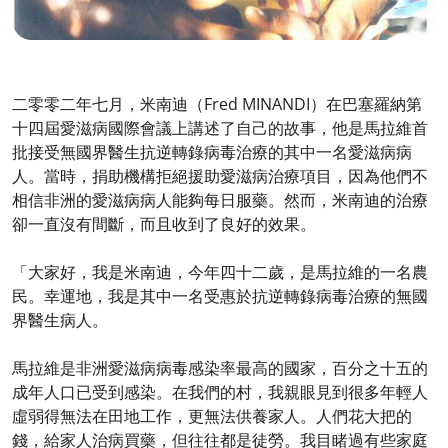
二零零二年七月，米南迪（Fred MINANDI）在巴塞羅納第
十四屆愛滋病國際會議上講述了自己的故事，他是馬拉維首
批接受無國界醫生抗逆轉錄病毒治療的其中一名愛滋病病
人。當時，捐助機構拒絕援助愛滋病治療項目，因為他們不
相信非洲的愛滋病病人能夠每日服藥。然而，米南迪的治療
卻一直沒有間斷，而且收到了良好的效果。
「大家好，我是米南迪，今年四十二歲，是馬拉維的一名農
民。幸運地，我是其中一名受惠於抗逆轉錄病毒治療的無國
界醫生病人。
馬拉維是非洲愛滋病病毒感染率最高的國家，百分之十五的
成年人口已受到感染。在我們的村，我親眼見到很多年輕人
虛弱得無法在田地工作，更無法供養家人。人們花大把的
錢，給家人治病買藥，但往往都是徒勞。我目睹過有些家庭