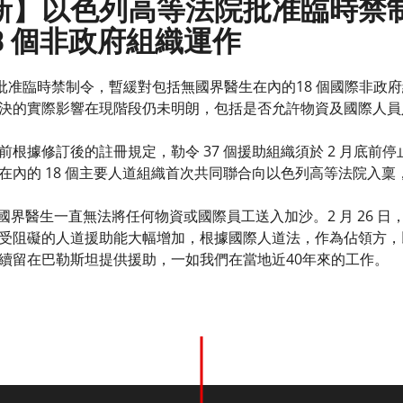
更新】以色列高等法院批准臨時禁
8 個非政府組織運作
院批准臨時禁制令，暫緩對包括無國界醫生在內的18 個國際非政
決的實際影響在現階段仍未明朗，包括是否允許物資及國際人員
根據修訂後的註冊規定，勒令 37 個援助組織須於 2 月底前
在內的 18 個主要人道組織首次共同聯合向以色列高等法院入稟
 日起，無國界醫生一直無法將任何物資或國際員工送入加沙。2 月 2
受阻礙的人道援助能大幅增加，根據國際人道法，作為佔領方，
續留在巴勒斯坦提供援助，一如我們在當地近40年來的工作。