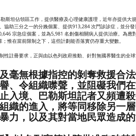
在巴勒斯坦佔領區工作，提供醫療及心理健康護理，近年亦提供大規
協助三分之一的分娩個案、提供913,284 次門診診症，並分發逾
療40,646 宗急症個案，並為5,981 名創傷相關病人提供治療。
的預算；惟在當前限制之下，這些計劃能否落實仍存重大變數。
制性註冊要求，正與由以色列政府推動、針對無國界醫生的全球
及毫無根據指控的剝奪救援合法
譽、令組織噤聲，並阻礙我們在
止入境、巴勒斯坦記者又頻遭殺
組織的進入，將等同移除另一層
暴力，以及其對當地民眾造成的