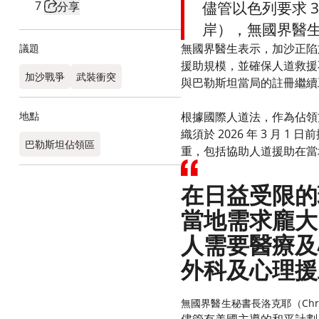
7
儘管以色列要求 3
分享
岸），無國界醫
無國界醫生表示，加沙正陷
議題
援助規模，並確保人道救援
加沙戰爭
武裝衝突
與巴勒斯坦當局的註冊繼續
地點
根據國際人道法，作為佔領
織須於 2026 年 3 
巴勒斯坦佔領區
重，包括協助人道援助在當
在日益受限的
當地需求龐大
人需要醫療及
外科及心理援
無國界醫生秘書長洛克耶（Christo