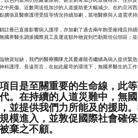
，以色列當局仍然嚴重限制、甚至剝奪加沙民眾獲得水、住所及
之中死傷。近數周送抵加沙的人道援助更大幅減少。在約旦河西
點擴張及醫療護理受阻等情況持續加劇，當地醫療與人道需求持
銷註冊已直接影響病人護理，亦加劇了過去兩年飽受摧殘且持續
無國界醫生調派國際員工及運送額外物資到巴勒斯坦佔領區；並勒令
臨物資短缺，我們的醫療團隊尤其憂慮能否繼續為病人提供緊急
神科護理。長遠而言，在如此嚴苛的環境下，無國界醫生的工作
項目是至關重要的生命線，此等
代。在持續的人道災難中，無國
，並提供我們力所能及的援助。
規模進入，並敦促國際社會確保
被棄之不顧。