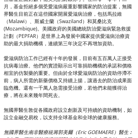
月，基金拒絕多個受愛滋病嚴重影響國家的防治提案，無國
界醫生目前正在這些國家開展愛滋病治療，包括馬拉維
（Malawi）、斯威士蘭（Swaziland）和莫桑比克
(Mozambique)。美國政府的美國總統防治愛滋病緊急救援
計劃（PEPFAR）是世界上為發展中國家提供愛滋病治療資
助的最大捐助機構，連續第三年決定不再增加資助。
愛滋病防治工作已經有十年的發展，目前有五百萬人正接受
抗病毒治療。他們的實證顯示出可靠捐助機構的承諾和價格
相宜的仿製藥的重要。但由於全球愛滋病防治的資助停滯不
前，病人所需的新藥價格又持續上揚，讓過去的防治成果面
臨危機。還有一千萬人急需接受治療，若他們未能獲得治
療，將在未來幾年間死去。
無國界醫生敦促各國政府設立創新及可持續的資助機制，如
設立金融交易稅，以支持全球基金和全球的健康服務。
無國界醫生南非醫療統籌郭美爾（Eric GOEMAERE）醫生︰