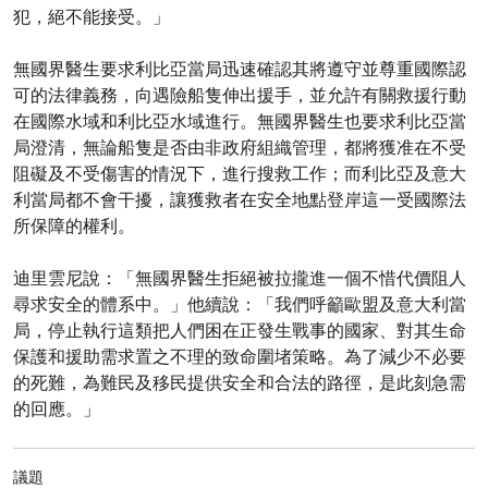
犯，絕不能接受。」
無國界醫生要求利比亞當局迅速確認其將遵守並尊重國際認
可的法律義務，向遇險船隻伸出援手，並允許有關救援行動
在國際水域和利比亞水域進行。無國界醫生也要求利比亞當
局澄清，無論船隻是否由非政府組織管理，都將獲准在不受
阻礙及不受傷害的情況下，進行搜救工作；而利比亞及意大
利當局都不會干擾，讓獲救者在安全地點登岸這一受國際法
所保障的權利。
迪里雲尼說：「無國界醫生拒絕被拉攏進一個不惜代價阻人
尋求安全的體系中。」他續說：「我們呼籲歐盟及意大利當
局，停止執行這類把人們困在正發生戰事的國家、對其生命
保護和援助需求置之不理的致命圍堵策略。為了減少不必要
的死難，為難民及移民提供安全和合法的路徑，是此刻急需
的回應。」
議題