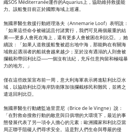
織SOS Méditerranée運作的Aquarius上，協助維持救援能
力。該船隻目前正於國際海域上巡邏。
無國界醫生救援行動經理洛夫（Annemarie Loof）表明說：
「如果這些命令被確認且付諸實行，我們可見兩個嚴重的結
果──更多人會死在海上，還有更多人會被困在利比亞。」她
續說：「如果人道救援船隻被趕出地中海，那能夠在有關海
域救起遇溺者的船就會越來越少；至於沒有遇溺的人則會被
攔截和帶回利比亞──一個沒有法紀，充斥任意拘留和極端暴
力的地方。」
僅在這些政策宣布前一周，意大利海軍表示將進駐利比亞水
域，以協助利比亞海岸防衛隊加強攔截移民和難民，並將之
遣送回利比亞。
無國界醫生行動總監迪里雲尼（Brice de le Vingne）說：
「在對救命搜救行動的敵意與日俱增的大環境下，最近的事
態發展代表了另一項令人擔心的元素：歐洲國家和利比亞當
局正聯手阻礙人們尋求安全。這是對人們生命與尊嚴的侵