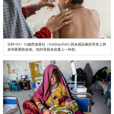
兒科<br> 10歲西迪庫拉（Siddiqullah) 因為感染麻疹而患上肺
炎和嚴重敗血病。他的母親為他遞上一杯奶。