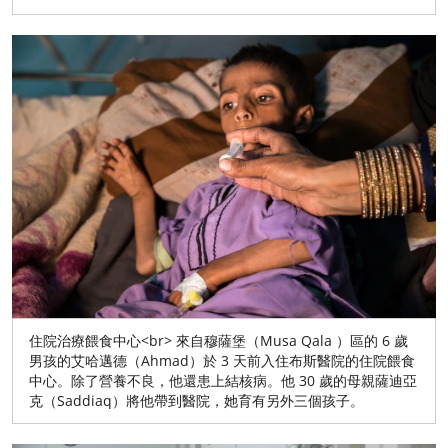
住院治療餵食中心<br> 來自穆薩堡（Musa Qala ）區的 6 歲
男孩的艾哈邁德（Ahmad）於 3 天前入住布斯醫院的住院餵食
中心。除了營養不良，他還患上結核病。他 30 歲的母親薩迪亞
克（Saddiaq）將他帶到醫院，她育有另外三個孩子。