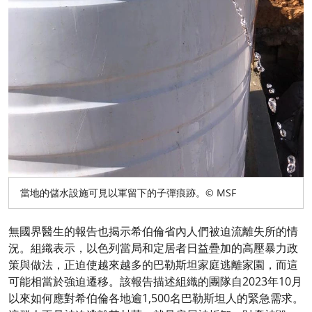
當地的儲水設施可見以軍留下的子彈痕跡。© MSF
無國界醫生的報告也揭示希伯倫省內人們被迫流離失所的情
況。組織表示，以色列當局和定居者日益疊加的高壓暴力政
策與做法，正迫使越來越多的巴勒斯坦家庭逃離家園，而這
可能相當於強迫遷移。該報告描述組織的團隊自2023年10月
以來如何應對希伯倫各地逾1,500名巴勒斯坦人的緊急需求。