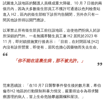
試圖進入該地區的醫護人員構成重大障礙。10 月 7 日後的兩
個月內，因為大多數衞生部員工不獲許可通過以色列檢查站
進入 H2，區內的衞生部轄下診所均告關閉，另外亦只有一
間其他診所得以開門應診。
以軍禁止所有衞生部員工前往該地區，迫使他們拒病人於診
所深鎖的門外。一名無國界醫生員工兼 H2 居民於2023 年
11 月，即封鎖措施實行後表示：「目前，在封閉區域 [H2]
內沒有診所營業，即使有，居民也擔心因藥物而失去生命。
「你不能在這裏生病，那不被允許。」
范東恩續說：「在10 月7 日襲擊事件發生後的數月裏，希伯
倫市H2 地區的行動限制和暴力情況，嚴重得迫令為尋求醫
療護理的病人，冒上生命危險攀越圍欄和屋頂。」