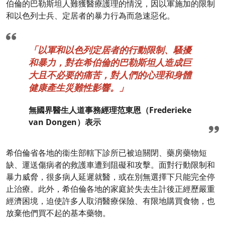
伯倫的巴勒斯坦人難獲醫療護理的情況，因以軍施加的限制
和以色列士兵、定居者的暴力行為而急速惡化。
「以軍和以色列定居者的行動限制、騷擾
和暴力，對在希伯倫的巴勒斯坦人造成巨
大且不必要的痛苦，對人們的心理和身體
健康產生災難性影響。」
無國界醫生人道事務經理范東恩（Frederieke
van Dongen）表示
希伯倫省各地的衞生部轄下診所已被迫關閉、藥房藥物短
缺、運送傷病者的救護車遭到阻礙和攻擊。面對行動限制和
暴力威脅，很多病人延遲就醫，或在別無選擇下只能完全停
止治療。此外，希伯倫各地的家庭於失去生計後正經歷嚴重
經濟困境，迫使許多人取消醫療保險、有限地購買食物，也
放棄他們買不起的基本藥物。