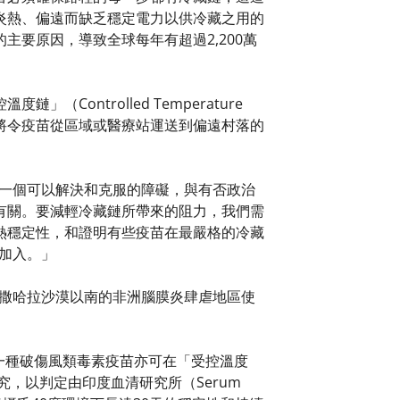
炎熱、偏遠而缺乏穩定電力以供冷藏之用的
要原因，導致全球每年有超過2,200萬
ontrolled Temperature
，這將令疫苗從區域或醫療站運送到偏遠村落的
這是一個可以解決和克服的障礙，與有否政治
有關。要減輕冷藏鏈所帶來的阻力，我們需
熱穩定性，和證明有些疫苗在最嚴格的冷藏
加入。」
於撒哈拉沙漠以南的非洲腦膜炎肆虐地區使
示一種破傷風類毒素疫苗亦可在「受控溫度
，以判定由印度血清研究所（Serum