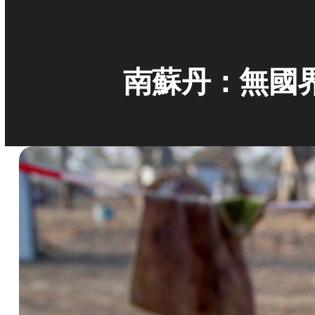
南蘇丹：無國