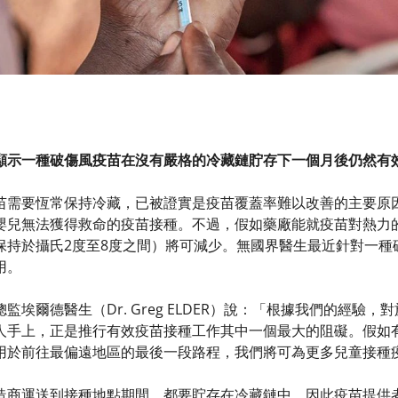
顯示一種破傷風疫苗在沒有嚴格的冷藏鏈貯存下一個月後仍然有
苗需要恆常保持冷藏，已被證實是疫苗覆蓋率難以改善的主要原
嬰兒無法獲得救命的疫苗接種。不過，假如藥廠能就疫苗對熱力
保持於攝氏2度至8度之間）將可減少。無國界醫生最近針對一種
用。
監埃爾德醫生（Dr. Greg ELDER）說：「根據我們的經驗
人手上，正是推行有效疫苗接種工作其中一個最大的阻礙。假如
用於前往最偏遠地區的最後一段路程，我們將可為更多兒童接種
造商運送到接種地點期間，都要貯存在冷藏鏈中，因此疫苗提供