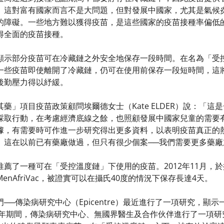
。這對富有國家而言不是大問題，但對發展中國家，尤其是氣候
的障礙。一些地方難以獲得疫苗，是這些國家的疫苗接種率偏低的主
得全面的疫苗接種。
部分疫苗可在冷藏鏈之外安全地保存一段時間。在名為「受控溫度鏈」（C
）之下，一些疫苗即使離開了冷藏鏈，仍可在使用前保存一段短時間
後勤壓力得以紓緩。
藥」項目疫苗政策顧問埃爾德女士（Kate ELDER）說：「
採取行動，在考慮經濟底線之餘，也照顧發展中國家兒童的需要
據，有需要時可作進一步研究得出更多資料，以表明疫苗真正的
。這在以前已有藥廠做過，但只有很少個案──我們需要更多藥廠
推薦了一種可在「受控溫度鏈」下使用的疫苗。2012年11月，
nAfriVac，被證實可以在攝氏40度的情況下保存長達4天。
──傳染病研究中心（Epicentre）最近進行了一項研究，顯
3年期間，傳染病研究中心、無國界醫生及合作伙伴進行了一項研究