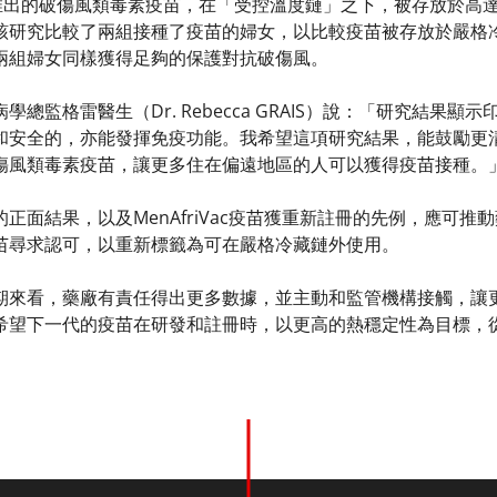
f India）推出的破傷風類毒素疫苗，在「受控溫度鏈」之下，被存放
該研究比較了兩組接種了疫苗的婦女，以比較疫苗被存放於嚴格冷
兩組婦女同樣獲得足夠的保護對抗破傷風。
學總監格雷醫生（Dr. Rebecca GRAIS）說：「研究結果
和安全的，亦能發揮免疫功能。我希望這項研究結果，能鼓勵更
傷風類毒素疫苗，讓更多住在偏遠地區的人可以獲得疫苗接種。
正面結果，以及MenAfriVac疫苗獲重新註冊的先例，應可
苗尋求認可，以重新標籤為可在嚴格冷藏鏈外使用。
期來看，藥廠有責任得出更多數據，並主動和監管機構接觸，讓
希望下一代的疫苗在研發和註冊時，以更高的熱穩定性為目標，