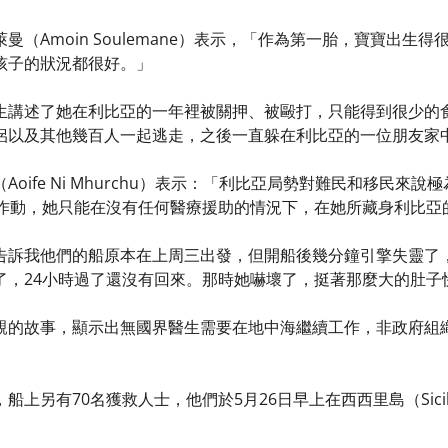
曼（Amoin Soulemane）表示，「作為第一胎，寶寶出
孩子的狀況都很好。」
生講述了她在利比亞的一年裡被關押、被毆打，只能得到很少的
侶以及其他幾百人一起逃走，之後一直躲在利比亞的一位朋友家
Aoife Ni Mhurchu）表示：「利比亞局勢對難民和移民
前作動，她只能在沒有任何醫療援助的情況下，在她所藏身利比亞
告訴我他們的船原本在上周三出發，但開船後幾分鐘引擎失靈了
了，24小時過了還沒有回來。那時她嚇壞了，挺著那麼大的肚子
親的故事，顯示出無國界醫生需要在地中海繼續工作，非政府組
上另有70名獲救人士，他們於5月26日早上在西西里島（Sicily）