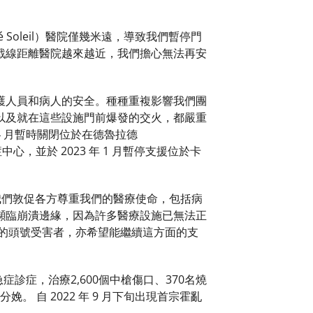
Soleil）醫院僅幾米遠，導致我們暫停門
戰線距離醫院越來越近，我們擔心無法再安
護人員和病人的安全。種種重複影響我們團
以及就在這些設施門前爆發的交火，都嚴重
4 月暫時關閉位於在德魯拉德
急症中心，並於 2023 年 1 月暫停支援位於卡
我們敦促各方尊重我們的醫療使命，包括病
瀕臨崩潰邊緣，因為許多醫療設施已無法正
的頭號受害者，亦希望能繼續這方面的支
急症診症，治療2,600個中槍傷口、370名燒
娩。 自 2022 年 9 月下旬出現首宗霍亂