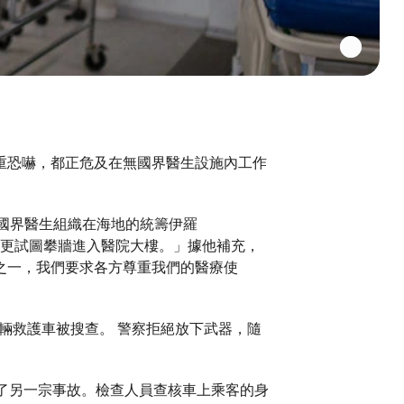
重恐嚇，都正危及在無國界醫生設施內工作
。無國界醫生組織在海地的統籌伊羅
，及後更試圖攀牆進入醫院大樓。」據他補充，
之一，我們要求各方尊重我們的醫療使
，一輛救護車被搜查。 警察拒絕放下武器，隨
生了另一宗事故。檢查人員查核車上乘客的身