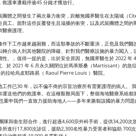
救護車遭截停逾45 分鐘才獲放行。
團體之間發生了兩次暴力衝突，距離無國界醫生在太陽城（Cité 
分員工。面對這些反覆發生且滋擾的衝突，以及武裝團體之間的
供醫療護理。
條件下工作越來越困難，而這類事故的不斷重演，正危及我們醫
以轉介病人到其他醫院的障礙、針對我們醫療設施的暴力闖入，
性。」值得一提的是，出於安全原因，無國界醫生於 2022 年 
醫院、於 2021 年 6 月永久關閉位於馬蒂斯桑（Martissant）的
的拉哈烏皮耶路易（ Raoul Pierre Louis ）醫院。
地工作已30 年，以不偏不倚的宗旨治療所有需要護理的病人。 
和運送他們的救護車。在這種艱難局面下，整個海地醫療系統都
織也重申我們一直致力援助海地人——多年來撕裂該國的暴力問題
團隊與衞生部合作，進行超過4,600宗外科手術，提供34,200次
進行17,800次診症，援助2,300名性暴力受害者和協助 700次分