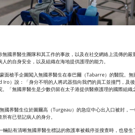
涉無國界醫生團隊和其工作的事故，以及在社交網絡上流傳的嚴
病人的自身安全，以及組織在海地提供護理的能力。
，一群蒙面槍手企圖闖入無國界醫生在泰巴爾（Tabarre）的醫院
achard Iro）說：「身分不明的人將武器指向我們的員工並撞門
院。「無國界醫生是少數仍留在太子港提供醫療護理的國際組織
時間，無國界醫生位於圖爾高（Turgeau）的急症中心出入口被封
查所有已登記病人的身分。
 日，一輛貼有清晰無國界醫生標誌的救護車被截停並搜查時，也發