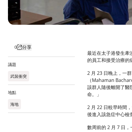
分享
0
最近在太子港發生牽
的員工和接受治療的
議題
2 月 23 日晚上
武裝衝突
（Mahaman B
該群人隨後離開了醫
地點
命。」
海地
2 月 22 日較早
後進入該急症中心檢
數周前的 2 月 7