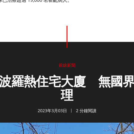
治療超過 19,000 名霍亂病人。
前線新聞
波羅熱住宅大廈 無國
理
2023年3月03日
2 分鐘閱讀