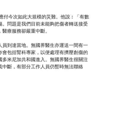
大能應付今次如此大規模的災難。他說︰「有數
傷。問題是我們目前未能夠把傷者轉送接受
，醫療服務卻嚴重中斷。
人員到達當地。無國界醫生亦運送一間有一
亦會包括腎科專家，以便處理有擠壓創傷的
國多米尼加共和國進入。無國界醫生很關注
或中斷，有部分工作人員仍暫時無法聯絡