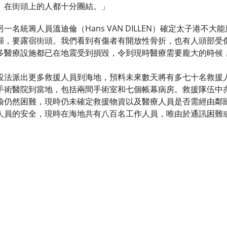
。在街頭上的人都十分團結。」
一名統籌人員溫迪倫（Hans VAN DILLEN）確定太子港不
歸，要露宿街頭。我們看到有傷者有開放性骨折，也有人頭部受
多醫療設施都已在地震受到損毀，令到現時醫療需要龐大的時候
設法派出更多救援人員到海地，預料未來數天將有多七十名救援
手術醫院到當地，包括兩間手術室和七個帳幕病房。救援隊伍中
輸仍然困難，現時仍未確定救援物資以及醫療人員是否需經由鄰
人員的安全，現時在海地共有八百名工作人員，唯由於通訊困難