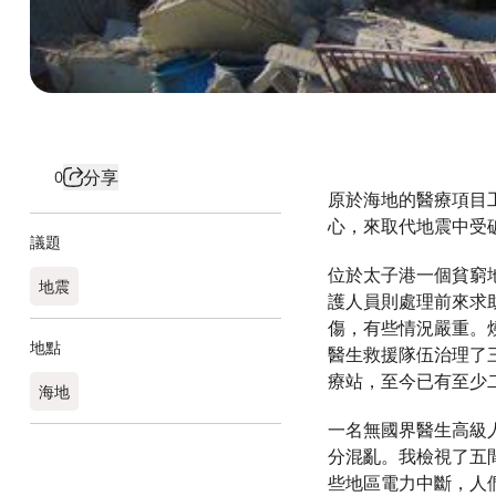
分享
0
原於海地的醫療項目
心，來取代地震中受
議題
位於太子港一個貧窮
地震
護人員則處理前來求
傷，有些情況嚴重。
地點
醫生救援隊伍治理了三
療站，至今已有至少
海地
一名無國界醫生高級人
分混亂。我檢視了五
些地區電力中斷，人