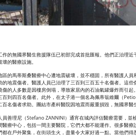
工作的無國界醫生救援隊伍已初部完成首批匯報。他們正治理近
破壞的醫療設施。
地區的馬蒂斯桑醫療中心遭地震破壞，並不穩固，所有醫護人員
助的地震傷者。醫護人員已治理了三百到三百五十名傷者。這些
燒傷的人多數是因樓房倒塌，導致家居內的石油氣罐爆炸而引起。在
百到四百名傷者。此外，在太子港一個名為佩蒂翁維爾（Petion
二百名傷者求助。團結市產科醫院因地震而嚴重損毀，無國界醫
員善理尼（Stefano ZANNINI）通宵在城內評估醫療需要
間醫療中心，包括一間主要醫院，它們大都不能運作。很多醫療
們都在戶外聚集，在街頭生火，盡量令大家好過一點。當他們得