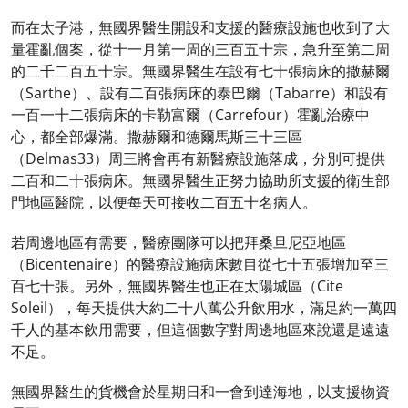
而在太子港，無國界醫生開設和支援的醫療設施也收到了大
量霍亂個案，從十一月第一周的三百五十宗，急升至第二周
的二千二百五十宗。無國界醫生在設有七十張病床的撒赫爾
（Sarthe）、設有二百張病床的泰巴爾（Tabarre）和設有
一百一十二張病床的卡勒富爾（Carrefour）霍亂治療中
心，都全部爆滿。撒赫爾和德爾馬斯三十三區
（Delmas33）周三將會再有新醫療設施落成，分別可提供
二百和二十張病床。無國界醫生正努力協助所支援的衛生部
門地區醫院，以便每天可接收二百五十名病人。
若周邊地區有需要，醫療團隊可以把拜桑旦尼亞地區
（Bicentenaire）的醫療設施病床數目從七十五張增加至三
百七十張。另外，無國界醫生也正在太陽城區（Cite
Soleil），每天提供大約二十八萬公升飲用水，滿足約一萬四
千人的基本飲用需要，但這個數字對周邊地區來說還是遠遠
不足。
無國界醫生的貨機會於星期日和一會到達海地，以支援物資