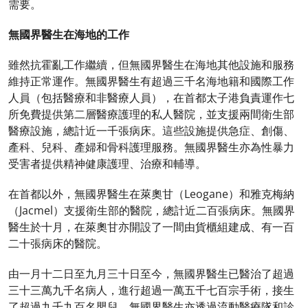
需要。
無國界醫生在海地的工作
雖然抗霍亂工作繼續，但無國界醫生在海地其他設施和服務
維持正常運作。無國界醫生有超過三千名海地籍和國際工作
人員（包括醫療和非醫療人員），在首都太子港負責運作七
所免費提供第二層醫療護理的私人醫院，並支援兩間衛生部
醫療設施，總計近一千張病床。這些設施提供急症、創傷、
產科、兒科、產婦和骨科護理服務。無國界醫生亦為性暴力
受害者提供精神健康護理、治療和輔導。
在首都以外，無國界醫生在萊奧甘（Leogane）和雅克梅納
（Jacmel）支援衛生部的醫院，總計近二百張病床。無國界
醫生於十月，在萊奧甘亦開設了一間由貨櫃組建成、有一百
二十張病床的醫院。
由一月十二日至九月三十日至今，無國界醫生已醫治了超過
三十三萬九千名病人，進行超過一萬五千七百宗手術，接生
了超過九千九百名嬰兒。無國界醫生亦透過流動醫療隊和診