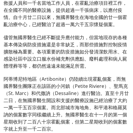
救援人員和一千名當地工作人員，在霍亂治療項目裡工作，
在全國不同的醫療設施，提供超過一千張病床，以應付疫
情。自十月廿二日以來，無國界醫生在海地全國的廿一個霍
亂治療中心，已經醫治了超過一萬六千五宗懷疑個案。
儘管無國界醫生已經不斷提升應付能力，但當地現存的各種
基本傳染病防疫措施還是非常缺乏，而那些措施對控制疫情
擴散極為重要。各項重要的防疫措施如分發清潔飲用水、在
感染社區中設立口服水份補充劑供應點、廢料處理和病人屍
體埋葬等等，都仍然遠遠未能滿足所需。
阿蒂博尼特地區（Artibonite）仍陸續出現霍亂個案，而無
國界醫生團隊正在該區的小河鎮（Petite Riviere）、聖馬克
（St. Marc）和代撒訥（Dessaline）進行醫治。直至十月廿
二日，在無國界醫生開設和支援的醫療設施已經治療了大約
一萬一千五百宗個案。而北部城市海地角、和平港和格羅莫
訥的個案數字同樣繼續上升。無國界醫生在十一月的第一個
星期收到了二百八十宗霍亂個案，但第二星期收到的個案數
字就上升至一千二百宗。