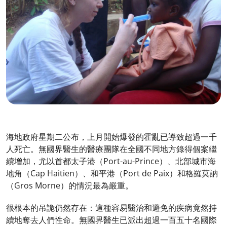
海地政府星期二公布，上月開始爆發的霍亂已導致超過一千
人死亡。無國界醫生的醫療團隊在全國不同地方錄得個案繼
續增加，尤以首都太子港（Port-au-Prince）、北部城市海
地角（Cap Haitien）、和平港（Port de Paix）和格羅莫訥
（Gros Morne）的情況最為嚴重。
很根本的吊詭仍然存在：這種容易醫治和避免的疾病竟然持
續地奪去人們性命。無國界醫生已派出超過一百五十名國際