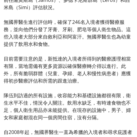
前往薩莫斯島（Samos）、多德卡尼斯群島（Leros）和西
米島（Simi）評估狀況。
無國界醫生進行評估時，確保了246名入境者獲得醫療服
務，並向他們分發了牙膏、牙刷、肥皂等個人衛生物品。這
些入境者大部分來自敘利亞和阿富汗。無國界醫生也為幼童
提供了飲用水和食物。
目前需要注意的是，新抵達的入境者所得到的醫療護理相當
有限，當地需備有更多資源以確保醫療轉介得以進行。此
外，所有脆弱群體（兒童、孕婦、老人和慢性病患者）應獲
得初步醫療評估和所需的跟進治療。
隊伍到訪過的所有設施，收容能力和基礎設施都很有限，衛
生水平不佳，情況令人關注。飲用水缺乏，有時連食物也不
足，個人衛生用品亦未能提供。在現存的設施中，男子、婦
女和家庭都混在同一個房間住宿，沒有分隔。
自2008年起，無國界醫生一直為希臘的入境者和尋求庇護者