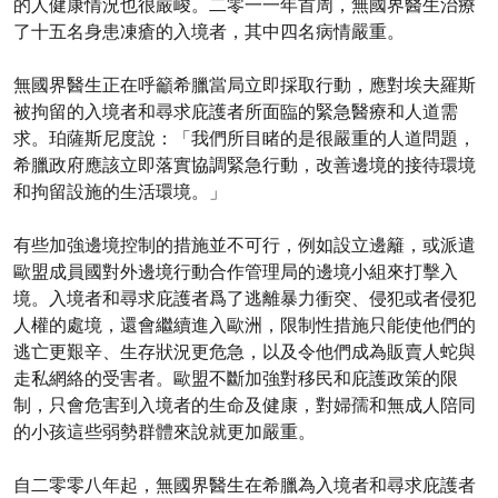
的人健康情況也很嚴峻。二零一一年首周，無國界醫生治療
了十五名身患凍瘡的入境者，其中四名病情嚴重。
無國界醫生正在呼籲希臘當局立即採取行動，應對埃夫羅斯
被拘留的入境者和尋求庇護者所面臨的緊急醫療和人道需
求。珀薩斯尼度說：「我們所目睹的是很嚴重的人道問題，
希臘政府應該立即落實協調緊急行動，改善邊境的接待環境
和拘留設施的生活環境。」
有些加強邊境控制的措施並不可行，例如設立邊籬，或派遣
歐盟成員國對外邊境行動合作管理局的邊境小組來打擊入
境。入境者和尋求庇護者爲了逃離暴力衝突、侵犯或者侵犯
人權的處境，還會繼續進入歐洲，限制性措施只能使他們的
逃亡更艱辛、生存狀況更危急，以及令他們成為販賣人蛇與
走私網絡的受害者。歐盟不斷加強對移民和庇護政策的限
制，只會危害到入境者的生命及健康，對婦孺和無成人陪同
的小孩這些弱勢群體來說就更加嚴重。
自二零零八年起，無國界醫生在希臘為入境者和尋求庇護者