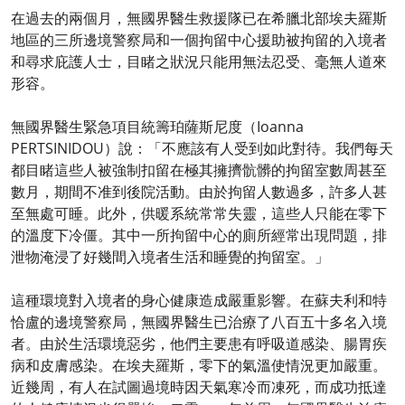
在過去的兩個月，無國界醫生救援隊已在希臘北部埃夫羅斯
地區的三所邊境警察局和一個拘留中心援助被拘留的入境者
和尋求庇護人士，目睹之狀況只能用無法忍受、毫無人道來
形容。
無國界醫生緊急項目統籌珀薩斯尼度（Ioanna
PERTSINIDOU）說：「不應該有人受到如此對待。我們每天
都目睹這些人被強制扣留在極其擁擠骯髒的拘留室數周甚至
數月，期間不准到後院活動。由於拘留人數過多，許多人甚
至無處可睡。此外，供暖系統常常失靈，這些人只能在零下
的溫度下冷僵。其中一所拘留中心的廁所經常出現問題，排
泄物淹浸了好幾間入境者生活和睡覺的拘留室。」
這種環境對入境者的身心健康造成嚴重影響。在蘇夫利和特
恰盧的邊境警察局，無國界醫生已治療了八百五十多名入境
者。由於生活環境惡劣，他們主要患有呼吸道感染、腸胃疾
病和皮膚感染。在埃夫羅斯，零下的氣溫使情況更加嚴重。
近幾周，有人在試圖過境時因天氣寒冷而凍死，而成功抵達