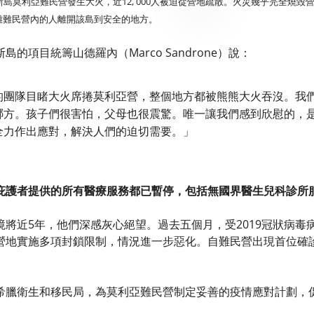
斯島莫利亞難民營發生大火，近12, 000人被迫從營地疏散。火災幾乎完全燒
離難民營內的人離開該島到安全的地方。
的項目統籌山德羅內（Marco Sandrone）說：
的團隊目睹大火席捲莫利亞營，整個地方都被熊熊大火吞沒。我
哪方。孩子們很害怕，父母也很震驚。唯一讓我們感到欣慰的，
全力作出應對，解決人們的迫切需要。」
庇護者提供的所有醫療服務都已暫停，包括無國界醫生兒科診所
境將近5年，他們深感灰心絕望。過去五個月，受2019冠狀病毒
營地實施多項封鎖限制，情況進一步惡化。自難民營出現首位確
希臘衛生和移民局，為莫利亞難民營制定妥善的疫情應對計劃，