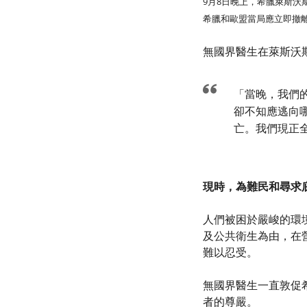
9月8日晚上，希臘萊斯沃
希臘和歐盟當局應立即撤
無國界醫生在萊斯沃斯島
「當晚，我們
卻不知應逃向
亡。我們現正
現時，為難民和尋求
人們被困於嚴峻的環
及公共衛生為由，在
難以忍受。
無國界醫生一直敦促
者的尊嚴。