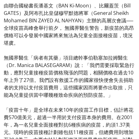
由聯合國秘書長潘基文（BAN Ki-Moon）、比爾蓋茨（Bill
GATES）及阿布扎比皇儲穆罕默德將軍（General Sheikh
Mohamed BIN ZAYED AL NAHYAN）主辦的高層次會議──
全球疫苗高峰會舉行前夕， 無國界醫生警告，新疫苗的高昂
價格可以令發展中國家將來無法為兒童全面接種疫苗，境況
堪虞。
無國界醫生「病者有其藥」項目總幹事伯勒塞加拉姆醫生
（Dr. Manica BALASEGARAM）說：「我們需要採取緊急行
動，應對兒童接種疫苗價格飛漲的問題，相關價格在過去10
年上升了27倍。我們設有救援工作的國家很快便會失去捐助
者的支持以支付疫苗費用，這些國家因而將要作出取捨，只
能為兒童提供當中哪幾種致命疾病的預防疫苗。」
「疫苗十年」是全球在未來10年的疫苗工作目標，估計將花
費570億美元，超過一半用於支付疫苗本身的費用。在2001
年，為一名兒童全面接種對抗6種疾病的疫苗，約須1.37美
元。現時的疫苗接種計劃雖包括11種疫苗，但總費用則增加