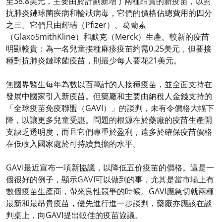
至38.8美元，主要由於計劃新增了兩種昂貴的新疫苗，以對
抗肺炎鏈球菌疾病和輪狀病毒，它們的價格佔總費用的四分
之三。它們只由輝瑞（Pfizer）、葛蘭素
（GlaxoSmithKline）和默克（Merck）生產。較新的疫苗
明顯較貴：為一名兒童接種麻疹疫苗約需0.25美元，但要接
種對抗肺炎鏈球菌疫苗，則最少每人要花21美元。
無國界醫生每年為數以百萬計的人接種疫苗，並全面支持在
發展中國家引入新疫苗。但藥廠和主要由納稅人金錢支持的
「全球疫苗免疫聯盟（GAVI）」的談判，未有令價格大幅下
降，以讓更多兒童受惠。問題的根源在於藥廠的疫苗生產開
支缺乏透明度，而且它們專重於盈利，遠多於確保疫苗價格
在低收入國家處於可持續負擔的水平。
GAVI最近宣布一項新協議，以降低五价疫苗的價格。這是一
個很好的例子，顯示GAVI可以做到的事，尤其是當市場上有
數個疫苗生產商，帶來良性競爭的時候。GAVI應急切就兩種
最新和最昂貴疫苗，優先進行進一步談判，藥廠亦應該在談
判桌上，向GAVI提出較佳的疫苗協議。