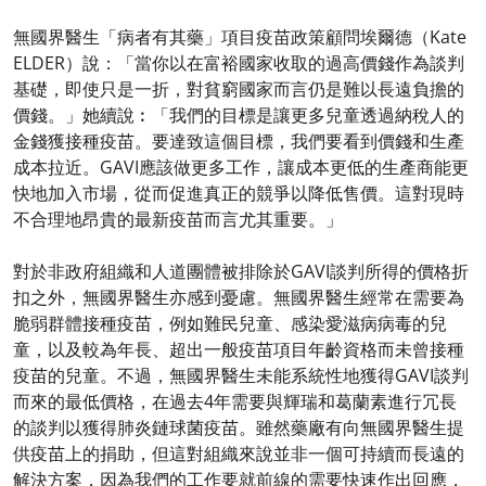
無國界醫生「病者有其藥」項目疫苗政策顧問埃爾德（Kate
ELDER）說：「當你以在富裕國家收取的過高價錢作為談判
基礎，即使只是一折，對貧窮國家而言仍是難以長遠負擔的
價錢。」她續說︰「我們的目標是讓更多兒童透過納稅人的
金錢獲接種疫苗。要達致這個目標，我們要看到價錢和生產
成本拉近。GAVI應該做更多工作，讓成本更低的生產商能更
快地加入市場，從而促進真正的競爭以降低售價。這對現時
不合理地昂貴的最新疫苗而言尤其重要。」
對於非政府組織和人道團體被排除於GAVI談判所得的價格折
扣之外，無國界醫生亦感到憂慮。無國界醫生經常在需要為
脆弱群體接種疫苗，例如難民兒童、感染愛滋病病毒的兒
童，以及較為年長、超出一般疫苗項目年齡資格而未曾接種
疫苗的兒童。不過，無國界醫生未能系統性地獲得GAVI談判
而來的最低價格，在過去4年需要與輝瑞和葛蘭素進行冗長
的談判以獲得肺炎鏈球菌疫苗。雖然藥廠有向無國界醫生提
供疫苗上的捐助，但這對組織來說並非一個可持續而長遠的
解決方案，因為我們的工作要就前線的需要快速作出回應，