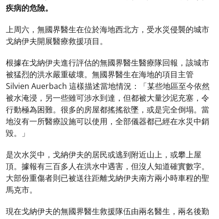
疾病的危險。
上周六，無國界醫生在位於海地西北方，受水災侵襲的城市
戈納伊夫開展醫療救援項目。
根據在戈納伊夫進行評估的無國界醫生醫療隊回報，該城市
被猛烈的洪水嚴重破壞。無國界醫生在海地的項目主管
Silvien Auerbach 這樣描述當地情況：「某些地區至今依然
被水淹浸，另一些雖可涉水到達，但都被大量沙泥充塞，令
行動極為困難。很多的房屋都搖搖欲墜，或是完全倒塌。當
地沒有一所醫療設施可以使用，全部儀器都已經在水災中銷
毀。」
是次水災中，戈納伊夫的居民或逃到附近山上，或攀上屋
頂。據報有三百多人在洪水中遇害，但沒人知道確實數字。
大部份重傷者則已被送往距離戈納伊夫南方兩小時車程的聖
馬克市。
現在戈納伊夫的無國界醫生救援隊伍由兩名醫生，兩名後勤