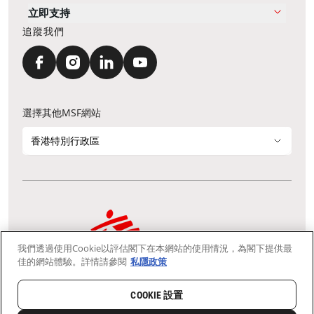
立即支持
追蹤我們
選擇其他MSF網站
香港特別行政區
我們透過使用Cookie以評估閣下在本網站的使用情況，為閣下提供最
通訊資料更新
鳴謝
私隱聲明
常見問題
佳的網站體驗。詳情請參閱
私隱政策
我們採用安全通訊端層 (Secure Socket Layer, SSL) 協定，有助保障敏感
資料在你的瀏覽器和我們伺服器之間的網上傳輸維持保密性。
慈善團體免稅檔案號碼：91/4075
COOKIE 設置
Copyright © Médecins Sans Frontières Hong Kong. All rights
reserved.