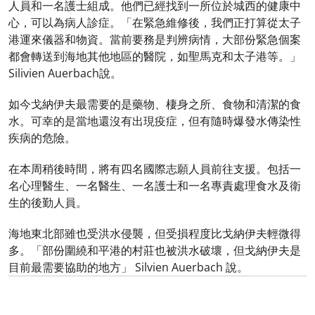
人員和一名護士組成。他們已經找到一所位於城西的健康中
心，可以為病人診症。「在緊急維修後，我們正打算從太子
港運來儀器和物資。當前要務是判辨病情，大部份緊急個案
都會轉送到海地其他地區的醫院，如聖馬克和太子港等。」
Silivien Auerbach說。
如今戈納伊夫最需要的是藥物、棲身之所、食物和清潔的食
水。可幸的是當地還沒有出現疫症，但有隨時爆發水傳染性
疾病的危險。
在本周稍後時間，將有四名國際志願人員前往支援。包括一
名心理醫生、一名醫生、一名護士和一名專責處理食水及衛
生的後勤人員。
海地東北部雖也受洪水侵襲，但受損程度比戈納伊夫輕微得
多。「部份圍繞和平港的村莊也被洪水破壞，但戈納伊夫是
目前最需要協助的地方」 Silvien Auerbach 說。