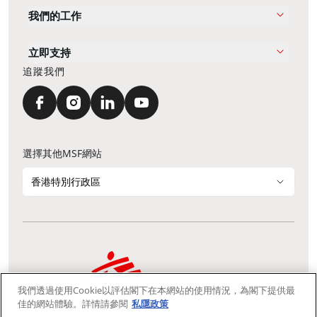
我們的工作
立即支持
追蹤我們
選擇其他MSF網站
香港特別行政區
我們透過使用Cookie以評估閣下在本網站的使用情況，為閣下提供最
通訊資料更新
鳴謝
私隱聲明
常見問題
佳的網站體驗。詳情請參閱
私隱政策
我們採用安全通訊端層 (Secure Socket Layer, SSL) 協定，有助保障敏感