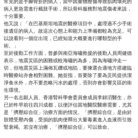
常見的是手腳骨折的病人，當中因重物壓傷導致肌肉壞死的
病人更急需進行截肢手術，所以骨科服務對地震傷者來說，
十分重要。
他又說︰「在巴基斯坦地震的醫療項目中，處理過不少手術
後遺症的病人。故這次心態上和能力上準備都較為充足。可
以說看到一個症出現，已經知道大概要進行哪類型的手
術。」
至於後勤工作方面，曾參與南亞海嘯救援的後勤人員周健德
表示，地震災區的困難或較海嘯的為多，因為海嘯沖走一
切，但地震災區上滿佈瓦礫或地陷，要揀選合適地方搭建臨
時醫療站亦會相對困難。她並指，首要除了要為災民提供潔
淨食水外，亦不要忽略污水的處理，否則亦會影響災區的衛
生環境。
另一名志願人員、香港腎科學會委員會成員李錦滔醫生，亦
已於昨早前往四川成都，以便評估當地醫院醫療需要，尤其
是「擠壓綜合症」治療方面的情況。「擠壓綜合症」是由於
肢體受壓內傷，受損的肌肉便釋出大量毒素進入血液而引致
腎衰竭。若沒有治療，「擠壓綜合症」可以致命。