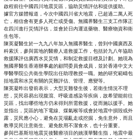
啟程前往中國四川地震災區，協助災情評估和提供援助。
據官方媒體報道，今次中國四川省大地震，已超過二萬人死
亡，相信會有更多人死亡或受傷。無國界醫生三支工作隊正
在四川進行災情評估，並會於日內運送藥物、醫療物資和衛
生包等。
陳英凝醫生於一九九八年加入無國界醫生，曾到中國廣西及
科索沃，參與當地的醫療人道救援工作，包括於九八年協助
救援隊評估廣西水災災情，和制定救援目標及計劃。她現為
無國界醫生香港辦事處的顧問委員會成員，並於香港中文大
學醫學院公共衛生學院出任助理教授一職。她的研究範疇包
括地震和水災有關的災難評估、管理、應變等。
陳英凝昨出發前表示，大型災難發生後，若衛生情況不理
想，災民容易出現腹瀉、呼吸道感染等疾病，故希望能前往
災區，找出哪些地方仍未得到所需救援，從而施以援手。她
並指出，災區的地下電線、煤氣喉等或會於地震中損毀或外
露，災民應小心，避免在災場亂走或挖掘，免生意外，而且
教導災民注意衛生、避免飲用不潔食水，也十分重要。
參與巴基斯坦地震災後醫療項目的姚漢華醫生指，地震中最