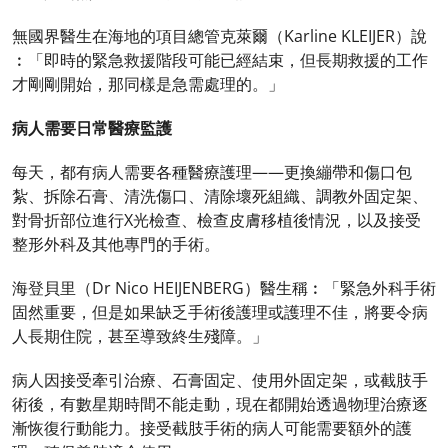
無國界醫生在海地的項目總管克萊爾（Karline KLEIJER）說
︰「即時的緊急救援階段可能已經結束，但長期救援的工作
才剛剛開始，那同樣是急需處理的。」
病人需要日常醫療監護
每天，都有病人需要各種醫療護理——更換繃帶和傷口包
紮、拆除石膏、清洗傷口、清除壞死組織、調教外固定架、
對骨折部位進行X光檢查、檢查皮膚移植後情況，以及接受
整形外科及其他專門的手術。
海登貝里（Dr Nico HEIJENBERG）醫生稱︰「緊急外科手術
固然重要，但是如果缺乏手術後護理或護理不佳，將要令病
人長期住院，甚至導致終生殘障。」
病人因接受牽引治療、石膏固定、使用外固定架，或截肢手
術後，有數星期時間不能走動，現在都開始透過物理治療逐
漸恢復行動能力。接受截肢手術的病人可能需要額外的護