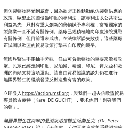
但仿製藥物將受到威脅，因為歐盟正推動斷絕仿製藥供應的
政策。歐盟正試圖侵蝕印度的專利法，該專利法以公共衛生
利益為先，只對有重大創新的藥物賦予專利權，富裕國家的
製藥業一直不滿有關條例。藥廠已經積極地向印度法院挑戰
有關條例，但目前還未成功。在法律訴訟失敗後，這些藥廠
正試圖以歐盟的貿易政策打撃來自印度的競爭。
無國界醫生不能抽手旁觀，任由可負擔藥物的重要來源被攻
擊。民眾已經走到印度、尼泊爾、泰國、印尼、肯尼亞和歐
洲的街頭支持這項運動。該自由貿易協議的談判仍在進行，
無國界醫生將繼續發聲反對這些有害的政策。
立即登入
https://action.msf.org
，與我們一起去信歐盟貿易
專員德古赫特（Karel DE GUCHT），要求他們「別碰我們
的藥」。
無國界醫生在南非的愛滋病治療醫生薩蘭丘克（Dr. Peter
SARANCHUK）說︰「十年前，人們不會考慮接受愛滋病病