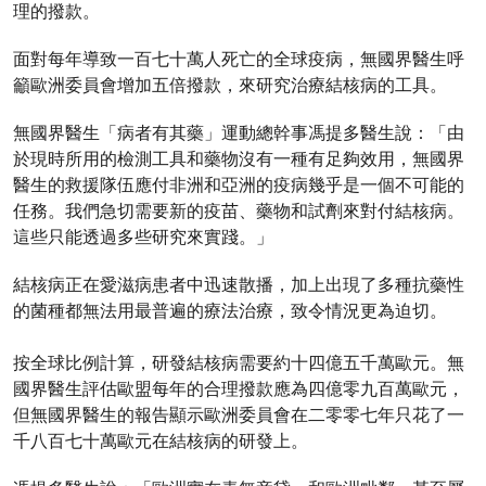
理的撥款。
面對每年導致一百七十萬人死亡的全球疫病，無國界醫生呼
籲歐洲委員會增加五倍撥款，來研究治療結核病的工具。
無國界醫生「病者有其藥」運動總幹事馮提多醫生說：「由
於現時所用的檢測工具和藥物沒有一種有足夠效用，無國界
醫生的救援隊伍應付非洲和亞洲的疫病幾乎是一個不可能的
任務。我們急切需要新的疫苗、藥物和試劑來對付結核病。
這些只能透過多些研究來實踐。」
結核病正在愛滋病患者中迅速散播，加上出現了多種抗藥性
的菌種都無法用最普遍的療法治療，致令情況更為迫切。
按全球比例計算，研發結核病需要約十四億五千萬歐元。無
國界醫生評估歐盟每年的合理撥款應為四億零九百萬歐元，
但無國界醫生的報告顯示歐洲委員會在二零零七年只花了一
千八百七十萬歐元在結核病的研發上。