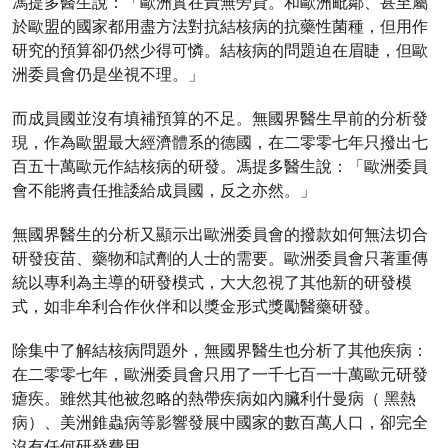
馮提多醫生說：「歐洲實在責無旁貸。和歐洲毗鄰、甚至屬
於歐盟的國家都用盡方法對抗結核病的抗藥性菌種，但用作
研究的預算卻仍然少得可憐。結核病的問題迫在眉睫，但歐
洲委員會仍是坐視不理。」
而成員國並沒有填補預算的不足。無國界醫生早前的分析發
現，作為歐盟最大經濟體系的德國，在二零零七年只撥出七
百五十萬歐元作結核病的研發。馮提多醫生說：「歐洲委員
會不能將責任推諉給成員國，反之亦然。」
無國界醫生的分析又顯示出歐洲委員會的撥款如何無法切合
研發疫苗、藥物和試劑的人士的需要。歐洲委員會只著重傳
統以專利為主導的研發模式，大大忽視了其他新的研發模
式，如非牟利合作伙伴和以獎金形式獎勵醫藥研發。
除集中了解結核病問題外，無國界醫生也分析了其他疾病：
在二零零七年，歐洲委員會只用了一千七百一十萬歐元研發
瘧疾。雖然其他被忽略的熱帶疾病如內臟利什曼病（ 黑熱
病）、美洲錐蟲病等影響發展中國家的數百萬人口，卻完全
沒有任何研發費用。