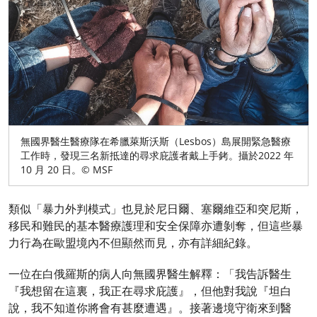
無國界醫生醫療隊在希臘萊斯沃斯（Lesbos）島展開緊急醫療
工作時，發現三名新抵達的尋求庇護者戴上手銬。攝於2022 年
10 月 20 日。© MSF
類似「暴力外判模式」也見於尼日爾、塞爾維亞和突尼斯，
移民和難民的基本醫療護理和安全保障亦遭剝奪，但這些暴
力行為在歐盟境內不但顯然而見，亦有詳細紀錄。
一位在白俄羅斯的病人向無國界醫生解釋：「我告訴醫生
『我想留在這裏，我正在尋求庇護』，但他對我說『坦白
說，我不知道你將會有甚麼遭遇』。接著邊境守衛來到醫