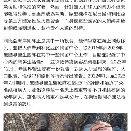
急援助和保護的需要。然而，針對難民和移民的暴力不但未
能獲得改善，更逐漸成為常態。歐盟機構在尼日爾和利比亞
等第三方國家投放大量資金，而身處這些國家的人們經常遭
封鎖或強制遣返，並承受不人道的對待。
利比亞海岸衛隊正是其中一項投資。他們經常在海上攔截移
民，並把人們帶到利比亞的拘留中心。從2016年到2023年，
無國界醫生團隊在其中一些拘留中心工作，目睹並記錄了中
心內的惡劣生活條件，並導致傳染病容易傳播開來。2023年
12月，無國界醫生發布一份報告，對病人所呈報的毆打、人
口販賣、性侵犯和酷刑等行為發出警告。2022年1月至2023
年7月期間，無國界醫生醫療隊在這些中心診斷和治療了58
名結核病人，並倡導釋放一名患上嚴重營養不良和結核病的
成年病人。該名病人體重不足40公斤，在拘留期間亦無法得
到適當的護理。