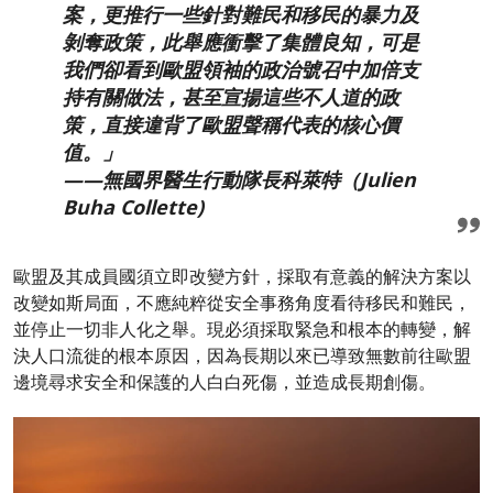
案，更推行一些針對難民和移民的暴力及
剝奪政策，此舉應衝擊了集體良知，可是
我們卻看到歐盟領袖的政治號召中加倍支
持有關做法，甚至宣揚這些不人道的政
策，直接違背了歐盟聲稱代表的核心價
值。」
——無國界醫生行動隊長科萊特（Julien
Buha Collette)
歐盟及其成員國須立即改變方針，採取有意義的解決方案以
改變如斯局面，不應純粹從安全事務角度看待移民和難民，
並停止一切非人化之舉。現必須採取緊急和根本的轉變，解
決人口流徙的根本原因，因為長期以來已導致無數前往歐盟
邊境尋求安全和保護的人白白死傷，並造成長期創傷。