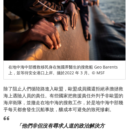
在地中海中部獲救移民身在無國界醫生的搜救船 Geo Barents
上，並等待安全港口上岸。攝於2022 年 3 月。© MSF
除了阻止人們循陸路進入歐盟，歐盟成員國還拒絕承擔拯救
海上遇險人員的責任。有些國家把救援責任外判予非歐盟的
海岸衛隊，並撤走在地中海的搜救工作，於是地中海中部幾
乎每天都會發生沉船事故，釀成本可避免的致死慘劇。
「他們非但沒有尋求人道的政治解決方