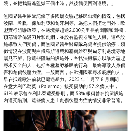
院，並把我關進監獄三個小時，然後我便回到邊境。」
無國界醫生團隊記錄了多國屢次驅趕移民出境的情況，包括
波蘭、希臘、保加利亞和匈牙利等。為把人們拒之門外，歐
盟實行阻嚇政策，在邊境築起逾2,000公里長的圍牆和圍欄，
頂部通常佈滿刀片和刺網，並設有監視器和無人機。這些設
施導致人們受傷，而無國界醫生醫療隊為傷者提供治療，類
似情況在波蘭與白俄羅斯邊境和塞爾維亞與匈牙利邊境等地
屢見不鮮。除這些阻嚇的設施外，各執法機構亦以暴力驅趕
尋求安全的人，包括各種羞辱移民的行為，最終導致人身傷
害和創傷後壓力症。一般而言，在歐洲國家尋求庇護的人，
早在抵達歐洲前就已遭遇暴力。2023 年 1 月至 8 月期間，
在意大利巴勒莫（Palermo）接受援助的 57 名病人中，
61% 表示曾在利比亞遭受酷刑，而 58% 報稱曾在拘留設施
內遭受酷刑。這些病人患上創傷後壓力症的情況非常普遍。