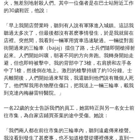
火，無差別地射殺人們。其中一位傷者是在巴士站附近工作
的30歲鞋匠，他說：
「早上我開店營業時，聽到有人說有軍隊進入城鎮。這話我
聽過太多次了，但最後都沒有甚麽事情發生，於是我就留在
店裡。突然間，我看到一輛軍用貨車迅速駛過。一輛從對面
街開過來的三輪車（bajaj）擋住了路，士兵們隨即開槍掃射
起來。人們開始叫嚷，朝著不同的方向奔跑。我轉身開始走
避，但也即時被擊中。我的背部中了3槍，右肩膀和左手各
中了1槍，然後倒在地上。激烈的槍擊持續了約10分鐘。士
兵離開後，人們開始過來幫我，我還聽到他們說有幾個人死
了。他們幫我用衣物壓住傷口，把我送上一輛三輪車，載我
到克達內梅赫雷特醫院。」
一名22歲的女士告訴我們的員工，她當時正與另一名女士前
往市集，為自家店鋪買茶葉的途中受傷。她說：
「我們兩人都在前往市集的三輪車內，聽到遠處傳來槍聲。
我沒看到發生了甚麽事，也不知道槍聲從哪裡傳來，直到一