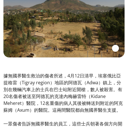
據無國界醫生救治的傷者所述，4月12日清早，埃塞俄比亞
提格雷（Tigray region）地區的阿德瓦（Adwa）鎮上，分
別在幾輛汽車上的士兵在巴士站附近開槍，數人被殺害。有
20名傷者被送至阿德瓦的克達內梅赫雷特（Kidane
Meheret）醫院，12名重傷的病人其後被轉送到附近的阿克
蘇姆（Axum）的醫院。這兩間醫院都由無國界醫生支援。
一眾傷者告訴無國界醫生的員工，這些士兵朝著各個方向開