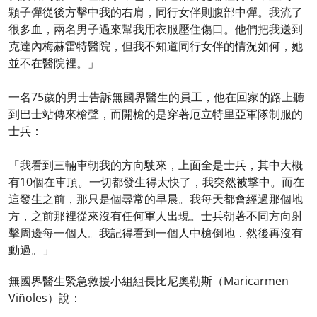
顆子彈從後方擊中我的右肩，同行女伴則腹部中彈。我流了
很多血，兩名男子過來幫我用衣服壓住傷口。他們把我送到
克達內梅赫雷特醫院，但我不知道同行女伴的情況如何，她
並不在醫院裡。」
一名75歲的男士告訴無國界醫生的員工，他在回家的路上聽
到巴士站傳來槍聲，而開槍的是穿著厄立特里亞軍隊制服的
士兵：
「我看到三輛車朝我的方向駛來，上面全是士兵，其中大概
有10個在車頂。一切都發生得太快了，我突然被撃中。而在
這發生之前，那只是個尋常的早晨。我每天都會經過那個地
方，之前那裡從來沒有任何軍人出現。士兵朝著不同方向射
擊周邊每一個人。我記得看到一個人中槍倒地．然後再沒有
動過。」
無國界醫生緊急救援小組組長比尼奧勒斯（Maricarmen
Viñoles）說：