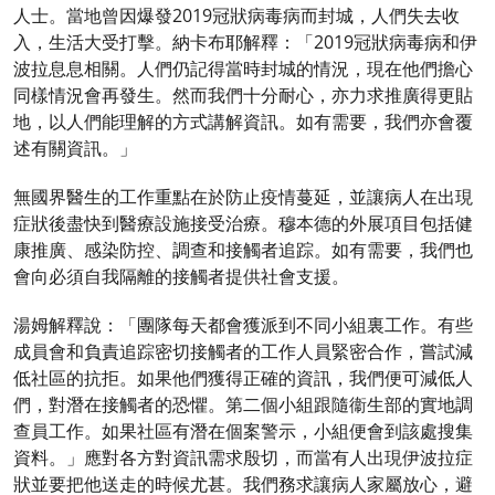
人士。當地曾因爆發2019冠狀病毒病而封城，人們失去收
入，生活大受打擊。納卡布耶解釋：「2019冠狀病毒病和伊
波拉息息相關。人們仍記得當時封城的情況，現在他們擔心
同樣情況會再發生。然而我們十分耐心，亦力求推廣得更貼
地，以人們能理解的方式講解資訊。如有需要，我們亦會覆
述有關資訊。」
無國界醫生的工作重點在於防止疫情蔓延，並讓病人在出現
症狀後盡快到醫療設施接受治療。穆本德的外展項目包括健
康推廣、感染防控、調查和接觸者追踪。如有需要，我們也
會向必須自我隔離的接觸者提供社會支援。
湯姆解釋說：「團隊每天都會獲派到不同小組裏工作。有些
成員會和負責追踪密切接觸者的工作人員緊密合作，嘗試減
低社區的抗拒。如果他們獲得正確的資訊，我們便可減低人
們，對潛在接觸者的恐懼。第二個小組跟隨衞生部的實地調
查員工作。如果社區有潛在個案警示，小組便會到該處搜集
資料。」應對各方對資訊需求殷切，而當有人出現伊波拉症
狀並要把他送走的時候尤甚。我們務求讓病人家屬放心，避