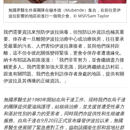
無國界醫生外展團隊在穆本德（Mubende）集合，在前往受伊
波拉影響的地區前進行一個簡介會。© MSF/Sam Taylor
我們需要資訊來預防伊波拉病毒，但預防以外資訊也極其重
要。倖存者一旦離開伊波拉治療中心或治療病房，往往要承
受嚴重的污名。人們害怕伊波拉康復者，並與他們保持距
離，這不但令彼此關係變得緊張，更會令倖存者遭邊緣化。
納卡布耶認為前路漫漫：「我們非常努力，並會繼續盡力接
觸更多人。我們需要加強大眾意識，因此將繼續走訪村莊，
跟進有關問題。我們也會到訪倖存者身處的地區，提供有關
伊波拉及其傳播的正確資訊。」
無國界醫生於1980年開始在烏干達工作。現時我們在烏干達
的團隊提供愛滋病護理，結核病治療，並支援曾遭受性暴力
和基於性別的暴力的受害者，同時我們亦提供性和生殖健康
服務。自烏干達在9月20日正式宣布爆發伊波拉以來，無國
界醫生便展開了緊急應對工作，協助該國衞生部和當地社群