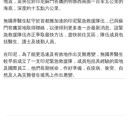
地震，震央位於印尼蘇門答臘的明魯西南面一百零五公里的
海底，深度約十五點六公里。
無國界醫生駐守於首都雅加達的印尼緊急救援隊伍，已與蘇
門答臘當地取得聯絡，以便得到更多進一步最新消息。該緊
急救援隊伍亦正爭取最快方法，盡快前往災區，隊伍成員包
括醫生、護士及後勤人員。
在印尼，為了能更迅速及有效地作出災難應變，無國界醫生
較早前成立了一支印尼緊急救援隊，成員包括具經驗的當地
及國際員工，他們長期候命，作好準備，在疫病、衝突、自
然及人為災難發生後馬上作出應變。
0
分享