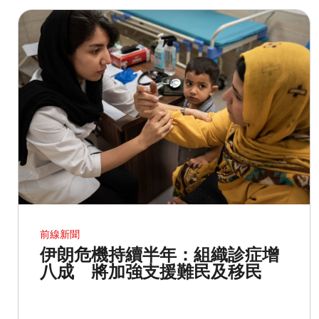
前線新聞
伊朗危機持續半年：組織診症增
八成 將加強支援難民及移民