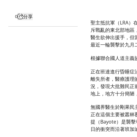
分享
0
聖主抵抗軍（LRA）
斥戰亂的東北部地區
醫生欲伸出援手，但
最近一輪襲擊於九月
根據聯合國人道主義
正在班達進行昏睡症
離失所者，醫療護理
況，發現大批難民正
地上，地方十分簡陋
無國界醫生於剛果民
正在這個主要被叢林覆
提（Bayote）是
日的衝突而沿著班加