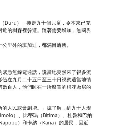
魯（Duru），擄走九十個兒童，令本來已充
附近的樹森裡躲避。隨著需要增加，無國界
十公里外的班加迪，都滿目瘡痍。
。
的緊急無線電通話，說當地突然來了很多流
隊伍在九月二十五日至三十日視察過當地情
有數百人，他們睡在一所廢置的棉花廠房的
所的人民或會劇增。」據了解，約九千人現
lo）、比蒂瑪（Bitima）、杜魯和巴納
apopo）和卡納（Kana）的居民，因近