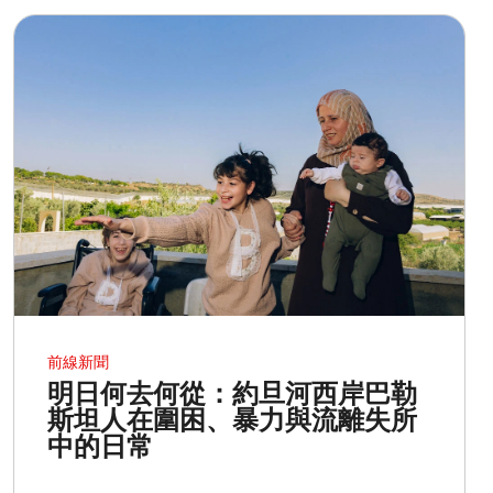
前線新聞
明日何去何從：約旦河西岸巴勒
斯坦人在圍困、暴力與流離失所
中的日常