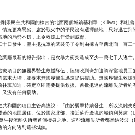
在剛果民主共和國的棟古的北面兩個城鎮基利華（Kiliwa）和杜
，情況更為惡劣。處於戰火中的平民沒有選擇餘地，只好逃亡到
當地的局勢不穩，正令救援工作受到威脅。
二十日發生，聖主抵抗軍的武裝份子令到由棟古至西北面一百二
協調廳最新的報告指出，是次暴力衝突造成至少一萬七千人逃亡
治療項目的無國界醫生救援隊伍，陸續收到班加迪資深當地員工
的需求大增，並要求無國界醫生迅速提供援助。無國界醫生救援
前往班加迪，確定立即需要提供救援。首批抵達的流離失所者約
，又沒有任何援助。
主共和國的項目主管高拔說：「由於襲擊持續發生，所以流離失
蓋的地區居住。位於國家北部、接近蘇丹邊境的城鎮利莫盧（Limo
襲擊發生後流離失所者首個棲身之地。這些流離失所者都是納波波（N
迪的方向逃到這些城鎮。