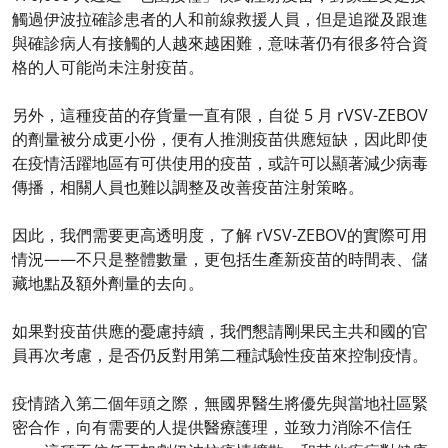
觸過伊波拉確診患者的人和前線救援人員，但是追蹤及跟進
與確診病人有接觸的人越來越困難，意味著仍有很多符合資
格的人可能尚未注射疫苗。
另外，這種疫苗的存貨量一直有限，自從 5 月 rVSV-ZEBOV
的劑量被分成更小份，便有人推測疫苗供應短缺，因此即使
在疫情活躍地區有可供使用的疫苗，或許可以顯著減少病毒
傳播，相關人員也難以調整及改善疫苗注射策略。
因此，我們需要更高透明度，了解 rVSV-ZEBOV的實際可用
情況——不只是整體數量，更包括生產新疫苗的時間表、儲
藏地點及額外劑量的去向。
如果對疫苗供應的憂慮持續，我們懇請剛果民主共和國的官
員再次考慮，是否仍反對用第二種試驗性疫苗來控制疫情。
疫情踏入第二個年頭之際，無國界醫生將優先與當地社區緊
密合作，向有需要的人提供醫療護理，並致力消除不信任