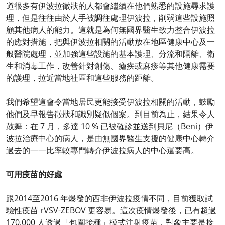
道很多有伊波拉徵狀的人都會繼續在他們熟悉的設施尋求護
理，但是往往由於人手被調往處理伊波拉，削弱這些設施照
顧其他病人的能力。這就是為何無國界醫生致力整合伊波拉
的應對措施，把與伊波拉相關的活動放在地區健康中心及一
般醫院處理，並加強這些設施的基本護理、分流和隔離、衛
生和消毒工作，改善針對創傷、瘧疾或麻疹等其他健康需要
的護理，拉近當地社區和這些服務的距離。
我們希望這會令當地居民更能接受伊波拉相關的活動，鼓勵
他們及早報告徵狀和識別疑似個案。到目前為止，結果令人
鼓舞：在 7 月，多達 10 % 已被確診並送到貝尼（Beni）伊
波拉治療中心的病人，是由無國界醫生支援的健康中心轉介
過去的——比率較專門轉介伊波拉病人的中心還要高。
可用疫苗的好處
跟2014至2016 年爆發的西非伊波拉疫情不同，目前獲取試
驗性疫苗 rVSV-ZEBOV 更容易。這次疫情爆發後，已有超過
170,000 人透過「包圍接種」模式注射疫苗，對象主要是接