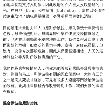
的地區長期支持反對派，因此政府的介入被人投以猜疑的目
光。在貝尼（Beni）和布藤博（Butembo），當局以疫情持
續為由取消了總統選舉投票，令緊張局面更難以消解。
目前動用大量財力和人力應對伊波拉，跟先前幾十年疫情被
忽視，形成強烈對比。無國界醫生早在伊波拉疫情爆發之
前，已經在這個動盪不穩的地區工作。我們見證及回應了週
而復始的危機，如廣泛的暴力事件、瘧疾、麻疹或霍亂，但
沒有一次像今次那般危急，因此人們更普遍相信，人民的最
佳利益並非應對伊波拉措施的重心。
我們作為應對疫情的人，仍然未能說服到居民去參與疫情應
對。到目前為止，和伊波拉有關的死亡個案中，大約有三分
之一是病人死後才確診，可見有很多人避開專門診治伊波拉
的設施。要與社區積極合作改善應對工作，我們要做的事還
有很多。
整合伊波拉應對措施