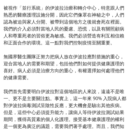
被視作「並行系統」的伊波拉治療和轉介中心，特意跟人們
熟悉的醫療護理設施分開，因此它們像罩在神秘之中，人們
認為被迫與家人分開、被帶到這個地方之後就會死在裡面。
我們的介入必須對當地人民的憂慮、恐慌，以及有關照顧病
人和尊重死者的習俗更為敏感。我們必須營造有利互相信賴
和正面合作的環境。這一點對我們控制疫情至關重要。
無國界醫生團隊正努力把病人放在伊波拉應對措施的重心，
迎合當地人的需要和期望，包括他們對如何提供健康護理的
喜好。病人必須是治療方向的重心，有權選擇如何處理他們
的健康需要。
我們首先需要明白伊波拉對這個地區的人來說，遠遠不是唯
一、更不是主要關注點。事實上，這一年來 90% 入院病人都
對伊波拉病毒測試呈陰性反應，更大機會是驗出其他疾病。
但是，這些中心必須提升能力，讓病人等待伊波拉測試結果
期間，獲得高質素的個人化護理。接受基本健康護理的權利
是一個更為廣泛的議題，需要我們著手處理。而且，我們知