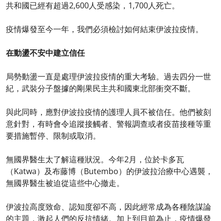
共和國已經有超過2,600人受感染，1,700人死亡。
疫情爆發至今一年，我們必須檢討如何結束伊波拉疫情。
在動盪不安中建立信任
局勢動盪一直是處理伊波拉疫情的重大考驗。過去四分一世
紀，武裝分子盤據的剛果民主共和國東北部衝突不斷。
與此同時，應對伊波拉疫情的護理人員不被信任。他們被刻
意針對，有時會令追蹤接觸者、警報調查或者疫苗接種等重
要措施暫停、限制或取消。
無國界醫生太了解這種狀況。今年2月，位於卡多瓦
（Katwa）及布藤博（Butembo）的伊波拉治療中心遇襲，
無國界醫生被迫從這些中心撤走。
伊波拉高度致命、認知度卻不高，因此經常成為各種陰謀論
的主題，激起人們的反抗情緒。加上到目前為止，疫情爆發