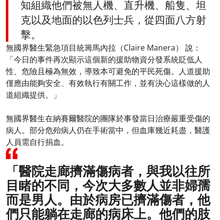
知組織他們被無人機、直升機、船隻、坦
克以及地面的以色列士兵，從四面八方射
擊。
無國界醫生緊急項目統籌馬內拉（Claire Manera） 說：
「今日的事件再次顯示這個新的援助物資分發系統貶低人
性、危險且極為無效，導致本可避免的平民死傷。人道援助
僅應由能夠安全、有效執行有關工作，並有決心這樣做的人
道組織提供。」
無國界醫生在納賽爾醫院的團隊於事發當日治療嚴重受傷的
病人。部分危殆病人仍在手術當中，但血庫幾近耗盡，醫護
人員需自行捐血。
「醫院走廊擠滿傷病者，與我以往所
目睹的不同，今次大多數人並非婦孺
而是男人。由於病房已擠滿傷者，他
們只能躺在走廊的病床上。他們的肢