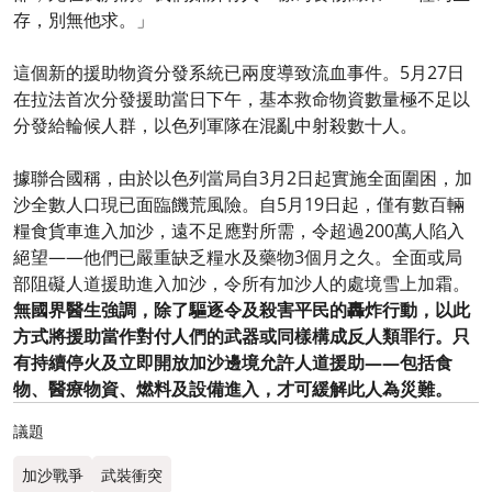
存，別無他求。」
這個新的援助物資分發系統已兩度導致流血事件。5月27日
在拉法首次分發援助當日下午，基本救命物資數量極不足以
分發給輪候人群，以色列軍隊在混亂中射殺數十人。
據聯合國稱，由於以色列當局自3月2日起實施全面圍困，加
沙全數人口現已面臨饑荒風險。自5月19日起，僅有數百輛
糧食貨車進入加沙，遠不足應對所需，令超過200萬人陷入
絕望——他們已嚴重缺乏糧水及藥物3個月之久。全面或局
部阻礙人道援助進入加沙，令所有加沙人的處境雪上加霜。
無國界醫生強調，除了驅逐令及殺害平民的轟炸行動，以此
方式將援助當作對付人們的武器或同樣構成反人類罪行。只
有持續停火及立即開放加沙邊境允許人道援助——包括食
物、醫療物資、燃料及設備進入，才可緩解此人為災難。
議題
加沙戰爭
武裝衝突