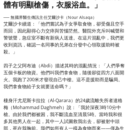
體有明顯槍傷，衣服浴血。」
── 無國界醫生傳訊主任艾爾沙卡（Nour Alsaqa）
艾爾沙卡續道：「他們嘗試為子女爭取食物，卻受傷且空手
而回，因此顯得心力交瘁與苦惱茫然。醫院外充斥叫喊聲和
警號聲，急症室不斷有新病人送達。在這片混亂中，我們更
收到資訊，確認一名同事的兄弟在分發中心領取援助時被
殺。」
四子之父阿布迪（Abdi）描述其時的混亂情況：「人們爭奪
五個卡板的物資。他們叫我們拿食物，隨後卻從四方八面開
火。我跑了200米才發現自己中槍。這不是援助而是騙局。
我們拿食物給子女就要送命嗎？」
棲身汗尤尼斯卡拉拉（Al-Qarara）的24歲流離失所者達格
梅（Mohammad Daghmeh）說：「我於深夜3時10分中
槍。由於我們都被困，我不斷流血至清晨5時。當時我和很
多其他男人在一起，其中一人試圖救我出去，卻被射中頭
部，死在我胸前。我們如所有人一樣為食物而來——僅為生