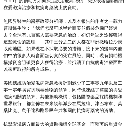
Fund）的捐助方如何決定設定最高限額、減少或者撤銷他們
在愛滋病治療和抗病毒藥物上的資助。
無國界醫生的醫療政策分析師，以及本報告的作者之一菲力
普斯醫生說：「我們怎麼可以半途而廢並假裝危機已經過
去？全球有九百萬人需要緊急的治療，卻仍然缺乏途徑獲得
這些救命的護理——其中三分之二的人都在非洲撒哈拉沙漠
以南地區。如果現在不採取必要的措施，接下來的幾年內他
們中的很多人就會面臨切實的死亡風險。同時，現有捐助機
構撤資會阻礙更多人獲得治療，並抵消了自抗病毒治療面世
以來所取得的所有成果。」
美國總統防治愛滋病緊急救援計劃減少了二零零九年以及二
零一零年購買抗病毒藥物的預算，同時也凍結了整體的與愛
滋病相關的預算。其他捐助機構，包括國際藥品採購機制和
世界銀行，都宣佈在未來幾年減少在馬拉維、津巴布韋、莫
桑比克、烏干達和剛果民主共和國的抗病毒藥物的資助。
抗擊愛滋病方面最大的資助機構全球基金，面臨著嚴重資金