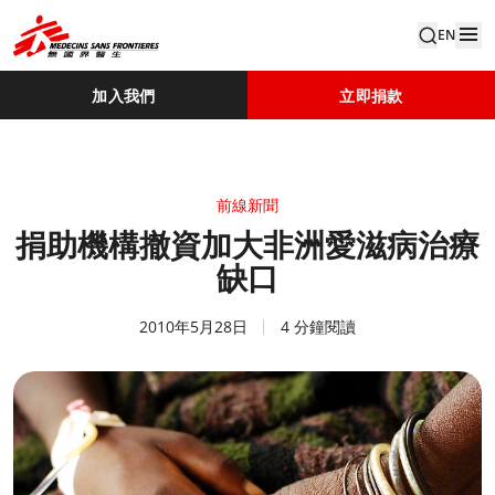
EN
加入我們
立即捐款
前線新聞
捐助機構撤資加大非洲愛滋病治療
缺口
2010年5月28日
4 分鐘閱讀