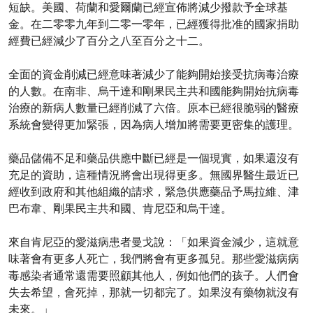
短缺。美國、荷蘭和愛爾蘭已經宣佈將減少撥款予全球基
金。在二零零九年到二零一零年，已經獲得批准的國家捐助
經費已經減少了百分之八至百分之十二。
全面的資金削減已經意味著減少了能夠開始接受抗病毒治療
的人數。在南非、烏干達和剛果民主共和國能夠開始抗病毒
治療的新病人數量已經削減了六倍。原本已經很脆弱的醫療
系統會變得更加緊張，因為病人增加將需要更密集的護理。
藥品儲備不足和藥品供應中斷已經是一個現實，如果還沒有
充足的資助，這種情況將會出現得更多。無國界醫生最近已
經收到政府和其他組織的請求，緊急供應藥品予馬拉維、津
巴布韋、剛果民主共和國、肯尼亞和烏干達。
來自肯尼亞的愛滋病患者曼戈說：「如果資金減少，這就意
味著會有更多人死亡，我們將會有更多孤兒。那些愛滋病病
毒感染者通常還需要照顧其他人，例如他們的孩子。人們會
失去希望，會死掉，那就一切都完了。如果沒有藥物就沒有
未來。」