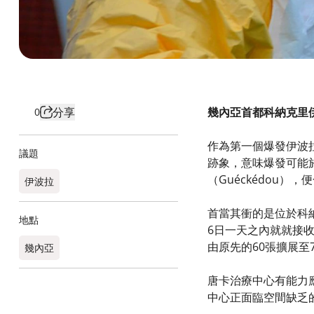
分享
幾內亞首都科納克里
0
作為第一個爆發伊波
議題
跡象，意味爆發可能
（Guéckédou
伊波拉
首當其衝的是位於科
地點
6日一天之內就就接收
由原先的60張擴展至
幾內亞​
唐卡治療中心有能力
中心正面臨空間缺乏