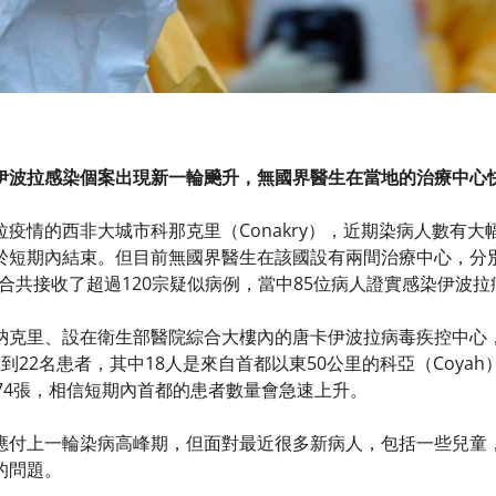
伊波拉感染個案出現新一輪飈升，無國界醫生在當地的治療中心
拉疫情的西非大城市
科
那克里（Conakry），近期染病人數有
於短期內結束。但目前無國界醫生在該國設有兩間治療中心，分
），便合共接收了超過120宗疑似病例，當中85位病人證實感染伊波
納克里、設在衛生部醫院綜合大樓內的唐卡伊波拉病毒疾控中心，
到22名患者，其中18人是來自首都以東50公里的科亞（Coya
74張，相信短期內首都的患者數量會急速上升。
應付上一輪染病高峰期，但面對最近很多新病人，包括一些兒童
的問題。