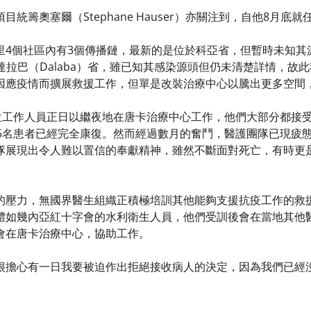
目統籌奧塞爾（Stephane Hauser）亦關注到，自他8月底
里4個社區內有3個傳播鏈，最新的是位於科亞省，但暫時未知其
h）省和達拉巴（Dalaba）省，雖已知其感染源頭但仍未清楚詳情
因應疫情而擴展救援工作，但單是改裝治療中心以騰出更多空間
0位工作人員正日以繼夜地在唐卡治療中心工作，他們大部分都接受
05名患者已經完全康復。然而經過數月的奮鬥，醫護團隊已現疲
隊展現出令人難以置信的奉獻精神，雖然不斷面對死亡，有時更
的壓力，無國界醫生組織正積極培訓其他能夠支援抗疫工作的救
體如幾內亞紅十字會的水利衛生人員，他們受訓後會在當地其他
會在唐卡治療中心，協助工作。
很擔心有一日我要被迫作出拒絕接收病人的決定，因為我們已經