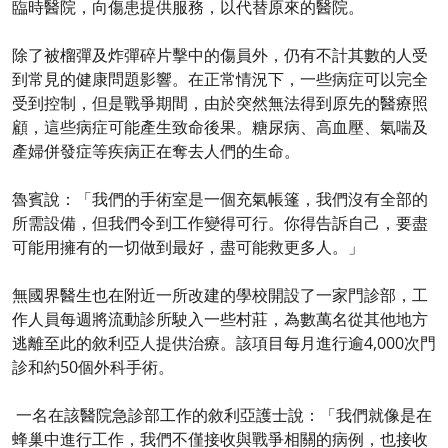
臨時醫院，向傷患提供服務，以代替原來的醫院。
除了被榴彈及炸彈碎片擊中的傷員外，仍有不計其數的人受
到常見的健康問題影響。在正常情況下，一些病症可以完全
受到控制，但是戰爭期間，由於突然無法得到原先的醫療照
顧，這些病症可能產生致命後果。糖尿病、高血壓、氣喘及
產婦併發症等疾病正在奪去人們的生命。
魯賓說：「我們的手術室是一個充氣帳篷，我們沒有全部的
所需設備，但我們令到工作變得可行。你得告訴自己，要盡
可能用擁有的一切做到最好，盡可能救更多人。」
無國界醫生也在附近一所改建的學校開設了一家門診部，工
作人員每週將流動診所駛入一些村莊，為數萬名從其他地方
逃離至此的敘利亞人提供治療。該項目每月進行逾4,000次門
診和約50個外科手術。
一名在該醫院急診部工作的敘利亞護士說：「我們就像是在
蜂巢中進行工作，我們不僅接收與戰爭相關的病例，也接收