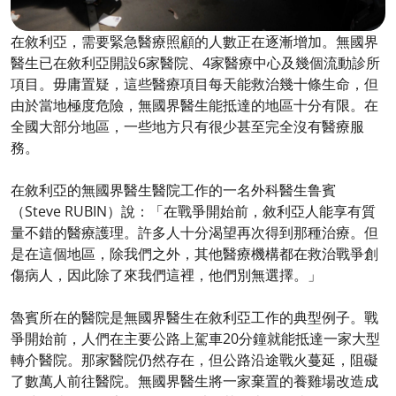
在敘利亞，需要緊急醫療照顧的人數正在逐漸增加。無國界
醫生已在敘利亞開設6家醫院、4家醫療中心及幾個流動診所
項目。毋庸置疑，這些醫療項目每天能救治幾十條生命，但
由於當地極度危險，無國界醫生能抵達的地區十分有限。在
全國大部分地區，一些地方只有很少甚至完全沒有醫療服
務。
在敘利亞的無國界醫生醫院工作的一名外科醫生鲁賓
（Steve RUBIN）說：「在戰爭開始前，敘利亞人能享有質
量不錯的醫療護理。許多人十分渴望再次得到那種治療。但
是在這個地區，除我們之外，其他醫療機構都在救治戰爭創
傷病人，因此除了來我們這裡，他們別無選擇。」
魯賓所在的醫院是無國界醫生在敘利亞工作的典型例子。戰
爭開始前，人們在主要公路上駕車20分鐘就能抵達一家大型
轉介醫院。那家醫院仍然存在，但公路沿途戰火蔓延，阻礙
了數萬人前往醫院。無國界醫生將一家棄置的養雞場改造成