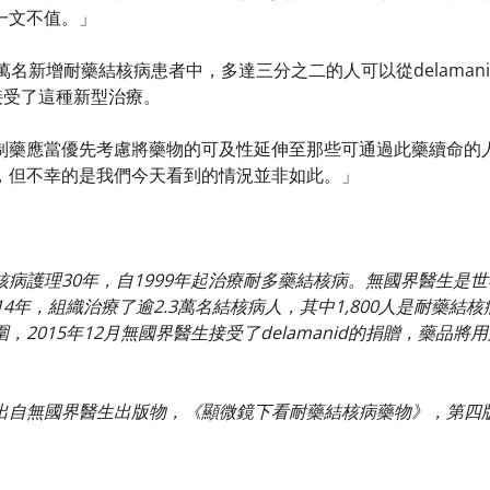
一文不值。」
萬名新增耐藥結核病患者中，多達三分之二的人可以從delaman
接受了這種新型治療。
制藥應當優先考慮將藥物的可及性延伸至那些可通過此藥續命的
，但不幸的是我們今天看到的情況並非如此。」
核病護理30年，自1999年起治療耐多藥結核病。無國界醫生是
14年，組織治療了逾2.3萬名結核病人，其中1,800人是耐藥
用範圍，2015年12月無國界醫生接受了delamanid的捐贈，
出自無國界醫生出版物，《顯微鏡下看耐藥結核病藥物》，第四版，