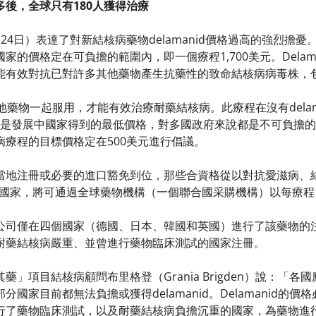
後，全球只有180人獲得治療
24日）表達了對新結核病藥物delamanid價格過高的強烈擔憂
展中國家的價格定在可負擔的範圍內，即一個療程1,700美元。Del
能有效對抗已對許多其他藥物產生抗藥性的致命結核病病毒株，
與其他藥物一起服用，才能有效治療耐藥結核病。此療程在沒有delam
這已經是發展中國家得到的最低價格，對多國政府來說都是不可負擔
病療程的目標價格定在500美元進行倡議。
d已在當地注冊或必要的進口豁免到位，那些合資格從以對抗愛滋病、結
的國家，將可通過全球藥物機構（一個聯合國采購機構）以每療程1,70
公司僅在四個國家（德國、日本、韓國和英國）進行了該藥物的
耐藥結核病嚴重、並曾進行藥物臨床測試的國家注冊。
藥」項目結核病顧問布里格登（Grania Brigden）說：「
分國家目前都無法負擔或獲得delamanid。Delamanid
了藥物臨床測試，以及耐藥結核病負擔沉重的國家，為藥物進行注冊