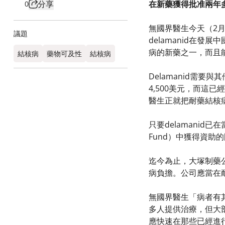
分享
在新藥獲得批准兩年多
0
無國界醫生今天（2月
議題
delamanid在發
病的新藥之一，而且
結核病
藥物可及性
結核病
Delamanid需要
4,500美元，而
醫生正就把耐藥結核
只要delamani
Fund）中獲得資助
迄今為止，大塚制藥
病負擔。公司應當在
無國界醫生「病者有其
多人提供治療，但大部
應快速在那些已經進行