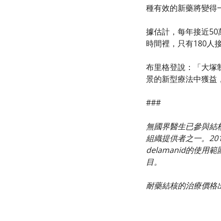
種有效的新藥將變得
據估計，每年接近50
時間裡，只有180人
布里格登說：「大塚
景的新型療法中獲益
###
無國界醫生已參與結
組織提供者之一。20
delamanid的使
目。
耐藥結核的治療價格