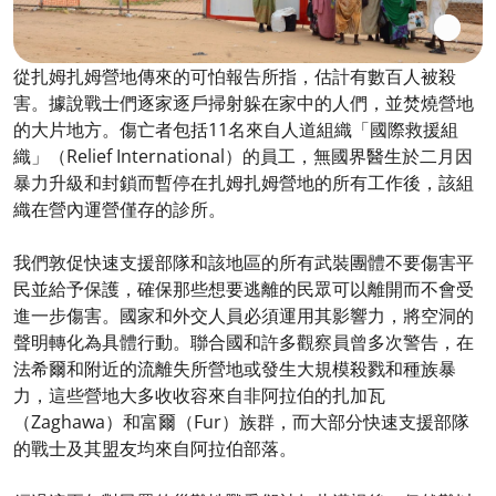
從扎姆扎姆營地傳來的可怕報告所指，估計有數百人被殺
害。據說戰士們逐家逐戶掃射躲在家中的人們，並焚燒營地
的大片地方。傷亡者包括11名來自人道組織「國際救援組
織」（Relief International）的員工，無國界醫生於二月因
暴力升級和封鎖而暫停在扎姆扎姆營地的所有工作後，該組
織在營內運營僅存的診所。
我們敦促快速支援部隊和該地區的所有武裝團體不要傷害平
民並給予保護，確保那些想要逃離的民眾可以離開而不會受
進一步傷害。國家和外交人員必須運用其影響力，將空洞的
聲明轉化為具體行動。聯合國和許多觀察員曾多次警告，在
法希爾和附近的流離失所營地或發生大規模殺戮和種族暴
力，這些營地大多收收容來自非阿拉伯的扎加瓦
（Zaghawa）和富爾（Fur）族群，而大部分快速支援部隊
的戰士及其盟友均來自阿拉伯部落。