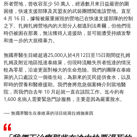
所者營地，曾收容至少 50 萬人，經過數月來日益嚴密的圍
困後，快速支援部隊及其盟友的武裝團體闖進該營地。直至
4 月 16 日，據報被嚴重摧毀的營地已在快速支援部隊的控制
之下。扎姆扎姆營地內的大部分人都逃到法希爾，但他們現
時仍被困在那裏，無法獲得人道援助，並可能遭受持續攻擊
和進一步的大規模暴力。
無國界醫生目睹超過25,000人於4月12日至15日期間從扎姆
扎姆及附近地區抵達泰維萊，但現時流離失所者抵達的情況
較為零星，沿途更面對極大的生命危險。我們的團隊在泰維
萊的入口處設立一個衞生站，為新來的災民提供食水，以及
即時的營養和醫療援助。我們會將危急個案轉介到當地醫
院，而我們自去年 10 月起就一直在該院工作。迄今約有
1,600 名病人需要緊急門診服務，主要是因為嚴重脫水。
── 無國界醫生在泰維萊的項目統籌拉姆施泰因