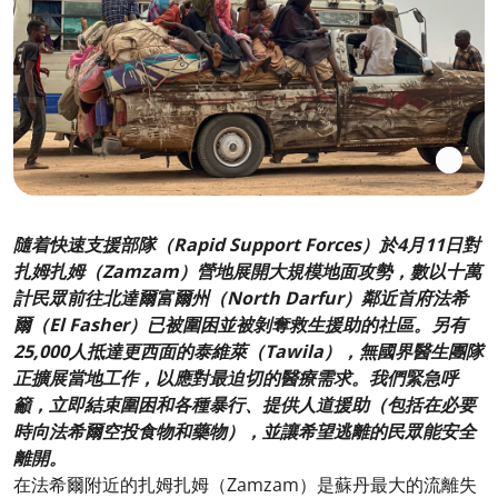
隨着快速支援部隊（Rapid Support Forces）於4月11日對
扎姆扎姆（Zamzam）營地展開大規模地面攻勢，數以十萬
計民眾前往北達爾富爾州（North Darfur）鄰近首府法希
爾（El Fasher）已被圍困並被剝奪救生援助的社區。另有
25,000人抵達更西面的泰維萊（Tawila），無國界醫生團隊
正擴展當地工作，以應對最迫切的醫療需求。我們緊急呼
籲，立即結束圍困和各種暴行、提供人道援助（包括在必要
時向法希爾空投食物和藥物），並讓希望逃離的民眾能安全
離開。
在法希爾附近的扎姆扎姆（Zamzam）是蘇丹最大的流離失