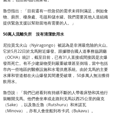
魯岱指出：「目前還有一些急切的需求未得到滿足，例如食
物、廁所、棲身處、毛毯和儲水罐。我們需要其他人道組織
提供緊急支援以幫助當地有需要的人。」
50萬人流離失所 沒有清潔飲用水
尼拉貢戈火山（Nyiragongo）被認為是非洲最危險的火山。
它於5月22日於戈馬附近爆發。跟據聯合國人道事務協調廳
（OCHA）統計，截至目前，已有31人直接或間接因是次爆
發而死亡。有不少建築物受到嚴重破壞甚至倒塌，當中包括
市內一些地區的醫療設施和水電供應系統。由於戈馬的主要
水庫和管道都在火山爆發其間遭受破壞， 50多萬人無法獲得
飲用水。
魯岱說：「我們已經看到有持續不斷的人帶着床墊和其他行
裝離開戈馬。他們會坐車或走路到戈馬以西25公里的薩克
（Sake），以及魯丘魯（Rutshuru）和米諾瓦
（Minova），亦有人會坐船到布卡武（Bukavu）。