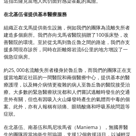
這指出薩克當地人民仍面對感染霍亂的風險。
在北基伍省提供基本醫療服務
組織正在戈馬提供衛生設施，例如我們的團隊為流離失所者
建造多個廁所。我們亦向戈馬省醫院捐贈了100張床墊，改
善醫院的環境。至於從戈馬到魯丘魯之間的路途，我們亦支
援多間現存診所，同時在距離熔岩流6公里的地方增設了一
個急症病房。
約25, 000名流離失所者棲身於魯丘魯，而我們的團隊正在支
援當地鄰近社區的一間醫院和兩個醫療中心，提供基本的醫
療護理，以及轉介病情更複雜的病人至魯丘魯的醫院接受治
療。大多數的緊急醫療狀況都和人們嘗試逃離時發生的交通
意外有關，但也有因吸入火山爆發時產生的氣體而中毒的個
案。此外，亦有人報稱有頭痛、眼睛酸痛和呼吸系統問題等
症狀。
在北基伍、南基伍和馬尼埃馬省（Maniema ），無國界醫
生的團隊跟當地衛生部協調，支援12個救援項目，以減輕災