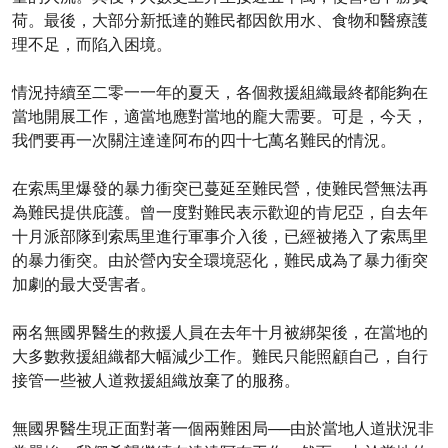
荷。最後，大部分新抵達的難民都因飲用水、食物和醫療護
理不足，而陷入困境。
情況持續至二零一一年的夏天，各個救援組織最終都能夠在
當地開展工作，適當地應對當地的龐大需要。可是，今天，
我們要再一次關注達達阿布的四十七萬名難民的情況。
在索馬里爆發的暴力衝突已蔓延至難民營，使難民營無法再
為難民提供庇護。曾一度對難民表示歡迎的肯尼亞，自去年
十月派部隊到索馬里進行軍事介入後，已經被捲入了索馬里
的暴力衝突。由於營內安全環境惡化，難民成為了暴力衝突
加劇的最大受害者。
兩名無國界醫生的救援人員在去年十月被綁架後，在當地的
大多數救援組織都大幅減少工作。難民只能照顧自己，自行
接管一些被人道救援組織放棄了的服務。
無國界醫生現正面對著一個兩難困局──由於當地人道狀況非