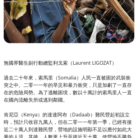
無國界醫生副行動總監利戈索（Laurent LIGOZAT）
過去二十年來，索馬里（Somalia）人民一直被困於武裝衝
突之中。二零一一年的旱災和暴力衝突，只是加劇了一直存
在的危險局勢。為了逃離困境，數以十萬計的索馬里人一直
在國內流離失所或逃到鄰國。
肯尼亞（Kenya）的達達阿布（Dadaab）難民營起初設立
時，預計只收容九萬人，但在二零一一年第一季，已經有接
近二十萬人到達難民營，營地的設施明顯不足以應付如此大
量的人流。其後，人數更上升至接近五十萬，使營地不勝負