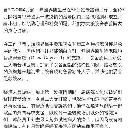
自2020年4月起，無國界醫生已在56所護老設施工作，並於7
月開始為經歷過第一波疫情的護老院員工提供培訓和成立討
論小組，以預防心理和社交問題。我們亦支援院舍改善院友
的身心健康。
在工作期間，無國界醫生發現院友和員工有時須應付極爲惡
劣的狀況，但他們往往只能獨自面對。無國界醫生護老院項
目統籌蓋羅（Olivia Gayraud）補充說：「院舍的員工承受
巨大痛苦和疲憊，加劇了院舍面臨的結構性問題。隨著醫院
的負擔越來越沉重，院舍現時急需額外人手，幫助他們妥善
照顧院友。」
醫護人員短缺，加上第一波疫情期間，患病院友無法被送到
醫院接受治療，令員工大受打擊，也深深害怕這些痛苦事件
會再次發生。有醫療助理告訴我們，他們在晚間只能靠一部
電話向外間尋求支援，以應付一些醫療培訓以外的複雜病
例。雖然員工都盡最大努力減輕病人的痛苦，但因爲沒有相
應設備，有時只能眼睜睜看著院友因缺氧而承受痛苦。