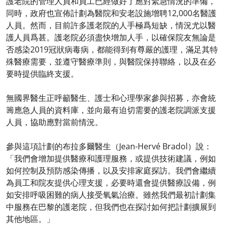
護老院的管理人員和員工已經做好了應對緊急情況的準備，
同時，政府也宣佈計劃為醫院和安老設施增聘12,000名醫護
人員。然而，目前許多護老院的人手極爲短缺，情況尤以醫
護人員爲甚。護老院必須盡快增加人手，以確保院友無論是
否感染2019冠狀病毒病，都能得到有尊嚴的護理，滿足其特
殊醫療需要，並遵守醫療準則，與醫院保持聯絡，以及在必
要時提供臨終支援。
無國界醫生正呼籲醫生、護士和心理學家參與招募，亦會統
籌應急人員的資料庫，並向最有迫切需要的護老院調派支援
人員，協助應對當前情況。
參與這項計劃的布拉多爾醫生（Jean-Hervé Bradol）說：
「我們會增加提供醫療和護理服務，或提供技術建議，例如
如何控制及預防感染傳播，以及安排家庭探訪。我們會繼續
為員工和院友提供心理支援，必要時還會提供醫療設備，例
如安排呼吸困難的病人接受氧氣治療。雖然我們最初計劃集
中服務在巴黎的護老院，但我們也在探討如何把計劃擴展到
其他地區。」