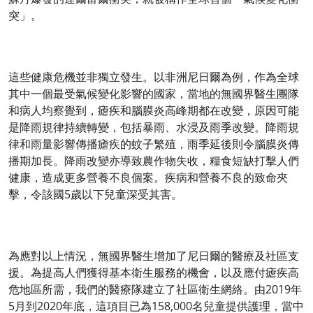
突」。
這些健康危機並非獨立發生。以非洲尼日爾為例，作為全球
其中一個最受氣候變化影響的國家，當地的無國界醫生團隊
和病人均察覺到，瘧疾和腦膜炎高峰期都在改變，原因可能
是降雨規律持續轉變，包括暴雨、水浸及雨季改變。降雨規
律和雨量影響傳播瘧疾的蚊子繁殖，雨季延後則令腦膜炎傳
播期加長。降雨改變亦導致農作物失收，糧食短缺打擊人們
健康，造成更多營養不良個案。疾病和營養不良的致命夾
擊，令該國5歲以下兒童深受其害。
為應對以上情況，無國界醫生增加了尼日爾的醫療及社區支
援。為提高人們獲得基本衛生服務的機會，以及應付瘧疾高
危地區所需，我們的醫療隊建立了社區衛生網絡。由2019年
5月到2020年底，這項目已為158,000名兒童提供護理，當中