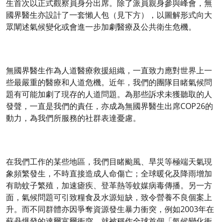
生首次以正式觀察員身分出席。除了派員親身參與峰會，無
國界醫生亦設計了一套懶人包（見下方），以圖解形式向大
眾闡述氣候變化或會進一步加劇醫療及公共衛生危機。
無國界醫生作為人道醫療救援組織，一直致力應對世界上一
些最嚴重的醫療和人道危機。近年，我們的團隊目睹氣候問
題有可能加劇了現存的人道問題。為那些訴求未獲聽取的人
發聲，一直是我們的責任，亦成為無國界醫生出席COP26的
動力，為我們所服務的社群表達憂慮。
在我們工作的某些地區，我們目睹颱風、旱災等極端天氣現
象頻繁發生，不時直接造成人命傷亡；全球暖化及降雨增加
有助蚊子繁殖，加速瘧疾、登革熱等蚊媒病毒傳播。另一方
面，氣候問題可引致糧食及水源短缺，致令營養不良個案上
升。而不同群體亦因爭奪資源發生暴力衝突，例如2003年在
蘇丹爆發的達爾富爾衝突，就被稱作全球首個「氣候變化衝