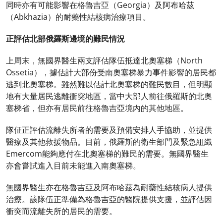
同時亦有可能影響在格魯吉亞（Georgia）及阿布哈茲
（Abkhazia）的耐藥性結核病治療項目。
正評估北部俄羅斯邊境的難民情況
上周末，無國界醫生兩支評估隊伍抵達北奧塞梯（North
Ossetia），據估計大部份受南奧塞梯暴力事件影響的居民都
逃到北奧塞梯。雖然難以估計北奧塞梯的難民數目，但明顯
地有大量居民逃離衝突地區，當中大部人前往俄羅斯的北奧
塞梯省，但亦有居民前往格魯吉亞境內的其他地區。
隊佂正評估流離失所者的需要及預備安排人手協助，並提供
醫療及其他救援物品。目前，俄羅斯的衛生部門及緊急組織
Emercom能夠應付在北奧塞梯的難民的需要。無國界醫生
亦會嘗試進入目前未能進入南奧塞梯。
無國界醫生亦在格魯吉亞及阿布哈茲為耐藥性結核病人提供
治療。該隊伍正準備為格魯吉亞的醫院提供支援，並評估因
衝突而流離失所的居民的需要。